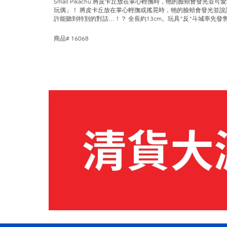
Small Pikachu 將皮卡丘放在掌心輕撫時，牠的臉頰會發光
玩偶」！ 將皮卡丘放在掌心輕撫或搖晃時，牠的臉頰會發光並說
許能聽到特別的對話…！？ 全長約13cm。玩具"反"斗城率先發售
商品# 16068