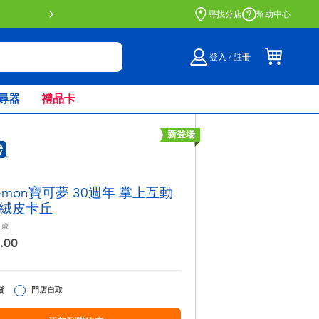
門店自取服務 網上購買並在店內
尋找分店
幫助中心
登入 / 註冊
尋器
禮品卡
新登場
kemon寶可夢 30週年 掌上互動
絨皮卡丘
歲
.00
貨
門店自取