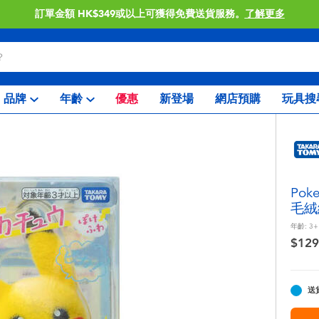
訂單金額 HK$349或以上可獲得免費送貨服務。
了解更多
品牌
年齡
優惠
新登場
網店預購
玩具搜
Po
毛絨
年齡:
3+
$129
送