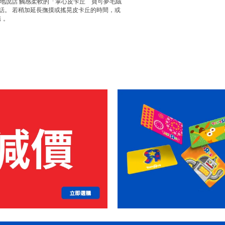
並可愛地說話 觸感柔軟的「掌心皮卡丘 寶可夢毛絨
話。 若稍加延長撫摸或搖晃皮卡丘的時間，或
 。