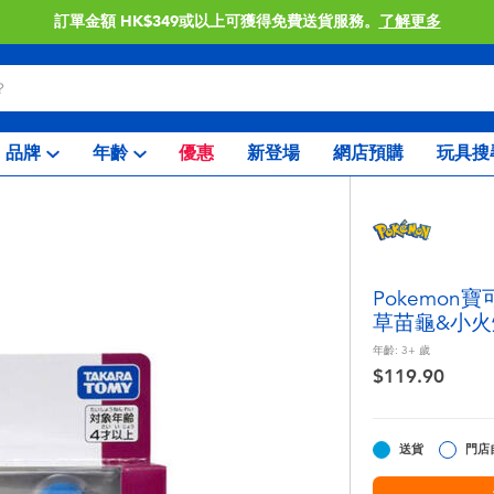
訂單金額 HK$349或以上可獲得免費送貨服務。
了解更多
品牌
年齡
優惠
新登場
網店預購
玩具搜
Pokemon
草苗龜&小火
年齡:
3+
歲
$119.90
送貨
門店