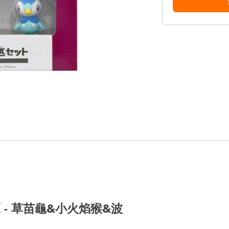
區 - 草苗龜&小火焰猴&波