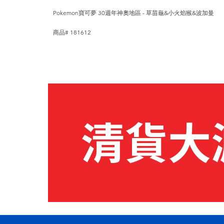
Pokemon寶可夢 30週年神奧地區 - 草苗龜&小火焰猴&波加曼
商品# 181612