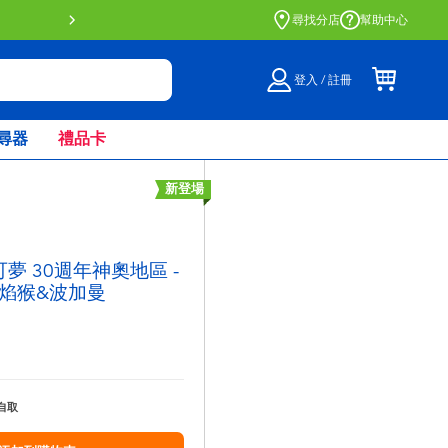
門店自取服務 網上購買並在店內
尋找分店
幫助中心
登入 / 註冊
尋器
禮品卡
新登場
寶可夢 30週年神奧地區 -
焰猴&波加曼
自取