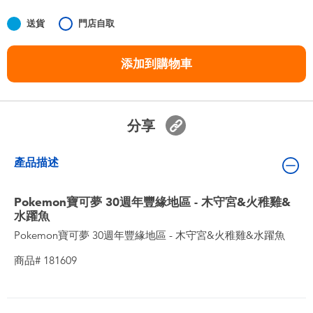
嬰兒及學前玩具
送貨
門店自取
任天堂 Switch
添加到購物車
電池
分享
盲盒
產品描述
人氣角色
Pokemon寶可夢 30週年豐緣地區 - 木守宮&火稚雞&
生活精品
水躍魚
Pokemon寶可夢 30週年豐緣地區 - 木守宮&火稚雞&水躍魚
商品# 181609