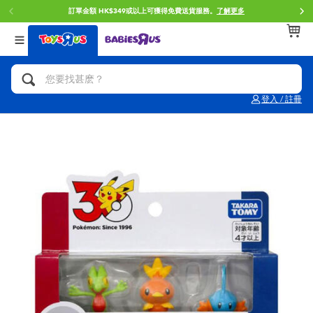
訂單金額 HK$349或以上可獲得免費送貨服務。
了解更多
返回
返回
返回
分類目錄
品牌
年齢
查看所有
人氣英雄,角色扮演,射擊玩具
Brunch Brother 早午餐兄弟
0~2歳
登入 / 註冊
單車,滑板車,騎乘車
Toy Story反斗奇兵
3~4歳
拼砌組合及樂高LEGO
Spider-Man蜘蛛俠
5~7歳
玩具車,貨車,火車及遙控系列
Mini Brands
8~11歳
手工藝,文具,蠟筆,泥膠,畫板
Play-Doh培樂多
12~14歳
娃娃, 芭比,收藏公仔
Pokemon寶可夢
14歳以上