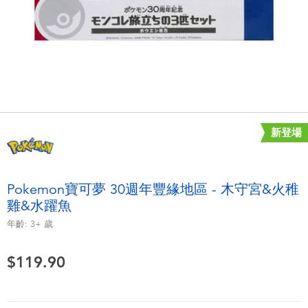
電子玩具
playpop
遊戲及拼圖系列
LEGO樂高
益智學習玩具
LeapFrog跳跳蛙
戶外及運動用品
Fuggler
新登場
派對用品
Tomica多美
Pokemon寶可夢 30週年豐緣地區 - 木守宮&火稚
角色扮演及造型系列
Globber高樂寶
雞&水躍魚
年齡:
3+
歲
毛毛公仔玩具
$119.90
夏日用品