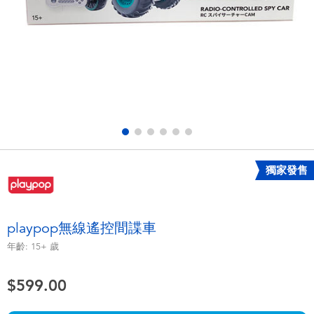
電子玩具
playpop
遊戲及拼圖系列
LEGO樂高
益智學習玩具
LeapFrog跳跳蛙
戶外及運動用品
Fuggler
派對用品
Tomica多美
獨家發售
角色扮演及造型系列
Globber高樂寶
playpop無線遙控間諜車
毛毛公仔玩具
年齡:
15+
歲
$599.00
夏日用品