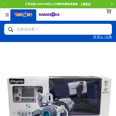
訂單金額 HK$349或以上可獲得免費送貨服務。
了解更多
返回
返回
返回
分類目錄
品牌
年齢
查看所有
人氣英雄,角色扮演,射擊玩具
Brunch Brother 早午餐兄弟
0~2歳
登入 / 註冊
單車,滑板車,騎乘車
Toy Story反斗奇兵
3~4歳
拼砌組合及樂高LEGO
Spider-Man蜘蛛俠
5~7歳
玩具車,貨車,火車及遙控系列
Mini Brands
8~11歳
手工藝,文具,蠟筆,泥膠,畫板
Play-Doh培樂多
12~14歳
娃娃, 芭比,收藏公仔
Pokemon寶可夢
14歳以上