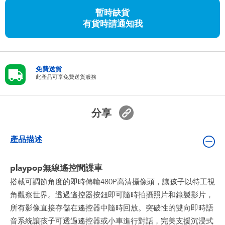
嬰兒及學前玩具
暫時缺貨
有貨時請通知我
任天堂 Switch
電池
免費送貨
此產品可享免費送貨服務
盲盒
分享
人氣角色
產品描述
生活精品
playpop無線遙控間諜車
搭載可調節角度的即時傳輸480P高清攝像頭，讓孩子以特工視
角觀察世界。透過遙控器按鈕即可隨時拍攝照片和錄製影片，
所有影像直接存儲在遙控器中隨時回放。突破性的雙向即時語
音系統讓孩子可透過遙控器或小車進行對話，完美支援沉浸式