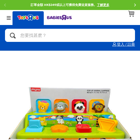
訂單金額 HK$349或以上可獲得免費送貨服務。
了解更多
返回
返回
返回
分類目錄
品牌
年齢
查看所有
人氣英雄,角色扮演,射擊玩具
Brunch Brother 早午餐兄弟
0~2歳
登入 / 註冊
單車,滑板車,騎乘車
Toy Story反斗奇兵
3~4歳
拼砌組合及樂高LEGO
Spider-Man蜘蛛俠
5~7歳
玩具車,貨車,火車及遙控系列
Mini Brands
8~11歳
手工藝,文具,蠟筆,泥膠,畫板
Play-Doh培樂多
12~14歳
娃娃, 芭比,收藏公仔
Pokemon寶可夢
14歳以上