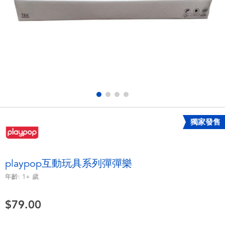
電子玩具
playpop
遊戲及拼圖系列
LEGO樂高
益智學習玩具
LeapFrog跳跳蛙
戶外及運動用品
Fuggler
派對用品
Tomica多美
獨家發售
角色扮演及造型系列
Globber高樂寶
playpop互動玩具系列彈彈樂
毛毛公仔玩具
年齡:
1+
歲
$79.00
夏日用品