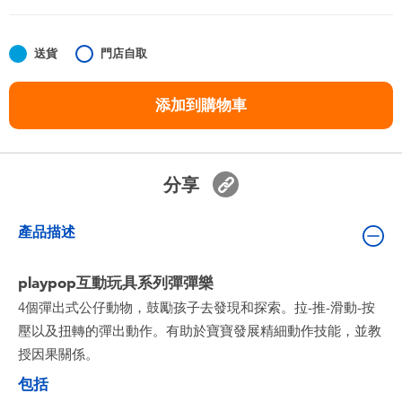
嬰兒及學前玩具
送貨
門店自取
任天堂 Switch
添加到購物車
電池
盲盒
分享
人氣角色
產品描述
生活精品
playpop互動玩具系列彈彈樂
4個彈出式公仔動物，鼓勵孩子去發現和探索。拉-推-滑動-按
壓以及扭轉的彈出動作。有助於寶寶發展精細動作技能，並教
授因果關係。
包括