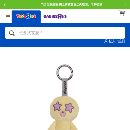
門店自取服務 網上購買並在店內取貨。
了解更多
返回
返回
返回
分類目錄
品牌
年齢
查看所有
人氣英雄,角色扮演,射擊玩具
Brunch Brother 早午餐兄弟
0~2歳
登入 / 註冊
單車,滑板車,騎乘車
Toy Story反斗奇兵
3~4歳
拼砌組合及樂高LEGO
Spider-Man蜘蛛俠
5~7歳
玩具車,貨車,火車及遙控系列
Mini Brands
8~11歳
手工藝,文具,蠟筆,泥膠,畫板
Play-Doh培樂多
12~14歳
娃娃, 芭比,收藏公仔
Pokemon寶可夢
14歳以上