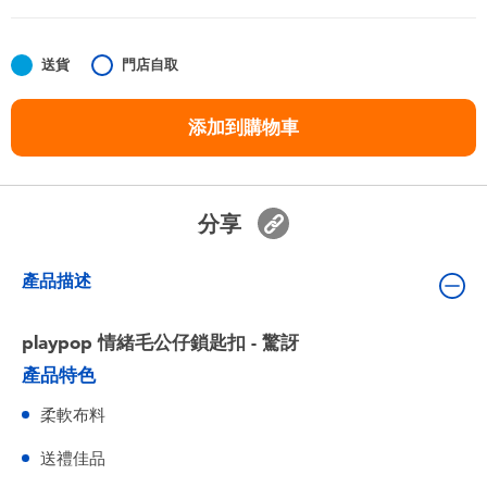
嬰兒及學前玩具
送貨
門店自取
任天堂 Switch
添加到購物車
電池
盲盒
分享
人氣角色
產品描述
生活精品
playpop 情緒毛公仔鎖匙扣 - 驚訝
產品特色
柔軟布料
送禮佳品