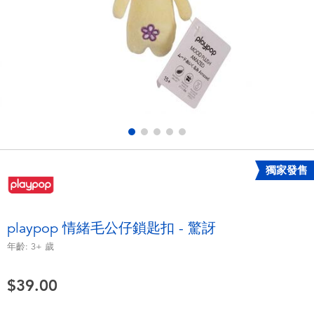
電子玩具
playpop
遊戲及拼圖系列
LEGO樂高
益智學習玩具
LeapFrog跳跳蛙
戶外及運動用品
Fuggler
派對用品
Tomica多美
獨家發售
角色扮演及造型系列
Globber高樂寶
playpop 情緒毛公仔鎖匙扣 - 驚訝
毛毛公仔玩具
年齡:
3+
歲
$39.00
夏日用品