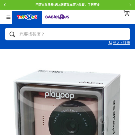
門店自取服務 網上購買並在店內取貨。
了解更多
返回
返回
返回
分類目錄
品牌
年齢
查看所有
人氣英雄,角色扮演,射擊玩具
Brunch Brother 早午餐兄弟
0~2歳
登入 / 註冊
單車,滑板車,騎乘車
Toy Story反斗奇兵
3~4歳
拼砌組合及樂高LEGO
Spider-Man蜘蛛俠
5~7歳
玩具車,貨車,火車及遙控系列
Mini Brands
8~11歳
手工藝,文具,蠟筆,泥膠,畫板
Play-Doh培樂多
12~14歳
娃娃, 芭比,收藏公仔
Pokemon寶可夢
14歳以上