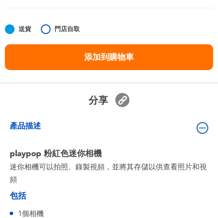
嬰兒及學前玩具
送貨
門店自取
任天堂 Switch
添加到購物車
電池
盲盒
分享
人氣角色
產品描述
生活精品
playpop 粉紅色迷你相機
迷你相機可以拍照、錄製視頻，並將其存儲以供查看照片和視
頻
包括
1個相機