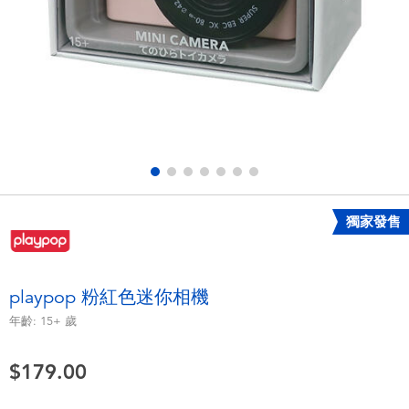
電子玩具
playpop
遊戲及拼圖系列
LEGO樂高
益智學習玩具
LeapFrog跳跳蛙
戶外及運動用品
Fuggler
派對用品
Tomica多美
獨家發售
角色扮演及造型系列
Globber高樂寶
playpop 粉紅色迷你相機
毛毛公仔玩具
年齡:
15+
歲
$179.00
夏日用品