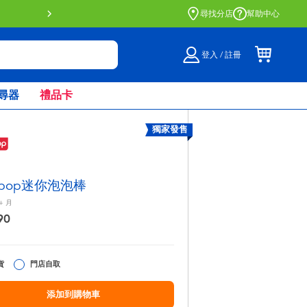
門店自取服務 網上購買並在店內
尋找分店
幫助中心
登入 / 註冊
尋器
禮品卡
獨家發售
aypop迷你泡泡棒
+
月
90
貨
門店自取
添加到購物車