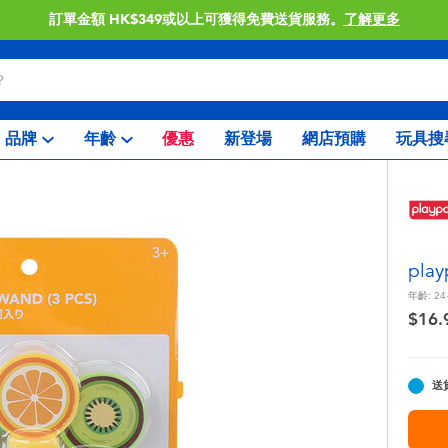
訂單金額 HK$349或以上可獲得免費送貨服務。
了解更多
品牌
年齡
優惠
新登場
網店預購
玩具搜
pl
年齡:
24
$16.
送