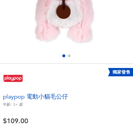
電子玩具
playpop
遊戲及拼圖系列
LEGO樂高
益智學習玩具
LeapFrog跳跳蛙
戶外及運動用品
Fuggler
派對用品
Tomica多美
獨家發售
角色扮演及造型系列
Globber高樂寶
playpop 電動小貓毛公仔
毛毛公仔玩具
年齡:
3+
歲
$109.00
夏日用品