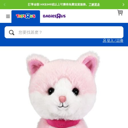
訂單金額 HK$349或以上可獲得免費送貨服務。
了解更多
返回
返回
返回
分類目錄
品牌
年齢
查看所有
人氣英雄,角色扮演,射擊玩具
Brunch Brother 早午餐兄弟
0~2歳
登入 / 註冊
單車,滑板車,騎乘車
Toy Story反斗奇兵
3~4歳
拼砌組合及樂高LEGO
Spider-Man蜘蛛俠
5~7歳
玩具車,貨車,火車及遙控系列
Mini Brands
8~11歳
手工藝,文具,蠟筆,泥膠,畫板
Play-Doh培樂多
12~14歳
娃娃, 芭比,收藏公仔
Pokemon寶可夢
14歳以上