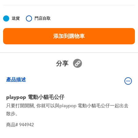
嬰兒及學前玩具
送貨
門店自取
任天堂 Switch
添加到購物車
電池
盲盒
分享
人氣角色
產品描述
生活精品
playpop 電動小貓毛公仔
只要打開開關, 你就可以與playpop 電動小貓毛公仔一起出去
散步。
商品# 944942