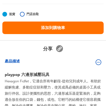
嬰兒及學前玩具
送貨
門店自取
任天堂 Switch
添加到購物車
電池
盲盒
分享
人氣角色
產品描述
生活精品
playpop 六邊形減壓玩具
Hexagon Fidfet，它適合所有年齡段-從幼兒到成年人。有助於
緩解焦慮、多動症症狀和壓力，使其成爲必備的桌面小工具或
旅行伴侶。設計便攜性的思想，六邊形减压器是緊湊的，足夠
適合放在你的口袋，錢包，或包。它輕巧的結構使它很容易攜
帶，無論你去哪裏，無論你是在辦公室，學校，旅行，家庭，