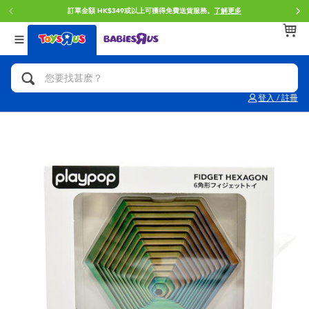
訂單金額 HK$349或以上可獲得免費送貨服務。
了解更多
返回
返回
返回
分類目錄
品牌
年齢
查看所有
人氣英雄,角色扮演,射擊玩具
Brunch Brother 早午餐兄弟
0~2歳
登入 / 註冊
單車,滑板車,騎乘車
Toy Story反斗奇兵
3~4歳
拼砌組合及樂高LEGO
Spider-Man蜘蛛俠
5~7歳
玩具車,貨車,火車及遙控系列
Mini Brands
8~11歳
手工藝,文具,蠟筆,泥膠,畫板
Play-Doh培樂多
12~14歳
娃娃, 芭比,收藏公仔
Pokemon寶可夢
14歳以上