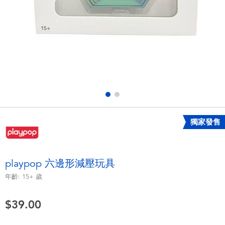
電子玩具
playpop
遊戲及拼圖系列
LEGO樂高
益智學習玩具
LeapFrog跳跳蛙
戶外及運動用品
Fuggler
派對用品
Tomica多美
獨家發售
角色扮演及造型系列
Globber高樂寶
playpop 六邊形減壓玩具
毛毛公仔玩具
年齡:
15+
歲
$39.00
夏日用品