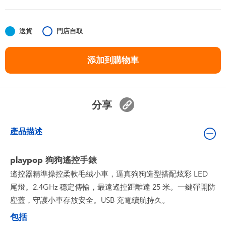
嬰兒及學前玩具
送貨
門店自取
任天堂 Switch
添加到購物車
電池
盲盒
分享
人氣角色
產品描述
生活精品
playpop 狗狗遙控手錶
遙控器精準操控柔軟毛絨小車，逼真狗狗造型搭配炫彩 LED
尾燈。2.4GHz 穩定傳輸，最遠遙控距離達 25 米。一鍵彈開防
塵蓋，守護小車存放安全。USB 充電續航持久。
包括