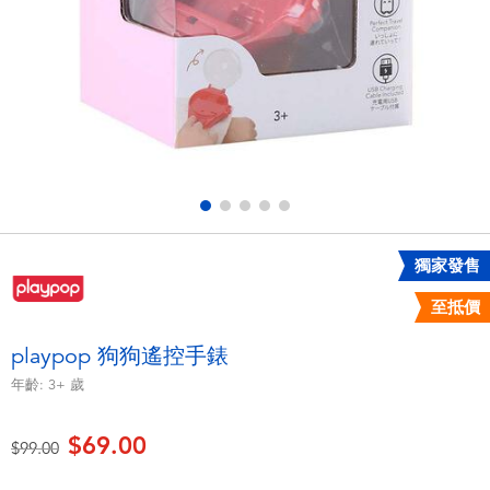
電子玩具
playpop
遊戲及拼圖系列
LEGO樂高
益智學習玩具
LeapFrog跳跳蛙
戶外及運動用品
Fuggler
派對用品
Tomica多美
獨家發售
至抵價
角色扮演及造型系列
Globber高樂寶
playpop 狗狗遙控手錶
毛毛公仔玩具
年齡:
3+
歲
$69.00
夏日用品
價格從
至
$99.00