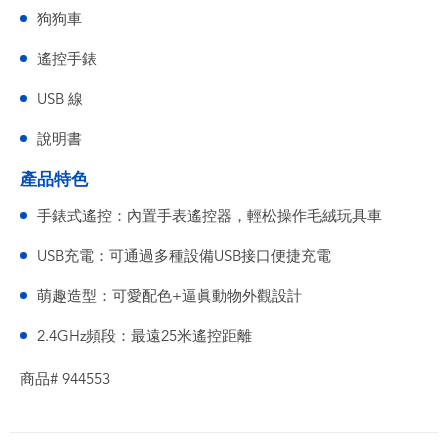
狗狗車
遙控手錶
USB 線
說明書
產品特色
手錶式遙控：內置手表遙控器，輕松操作毛絨玩具車
USB充電：可通過多種設備USB接口便捷充電
萌趣造型：可愛配色+逼眞動物外觀設計
2.4GHz頻段：最遠25米遙控距離
商品# 944553