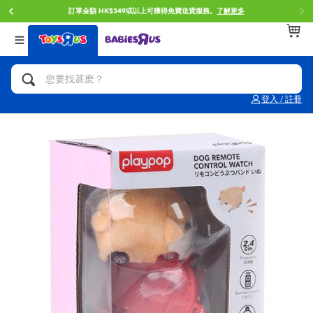
門店自取服務 網上購買並在店內取貨。
了解更多
返回
返回
返回
分類目錄
品牌
年齢
查看所有
人氣英雄,角色扮演,射擊玩具
Brunch Brother 早午餐兄弟
0~2歳
登入 / 註冊
單車,滑板車,騎乘車
Toy Story反斗奇兵
3~4歳
拼砌組合及樂高LEGO
Spider-Man蜘蛛俠
5~7歳
玩具車,貨車,火車及遙控系列
Mini Brands
8~11歳
手工藝,文具,蠟筆,泥膠,畫板
Play-Doh培樂多
12~14歳
娃娃, 芭比,收藏公仔
Pokemon寶可夢
14歳以上