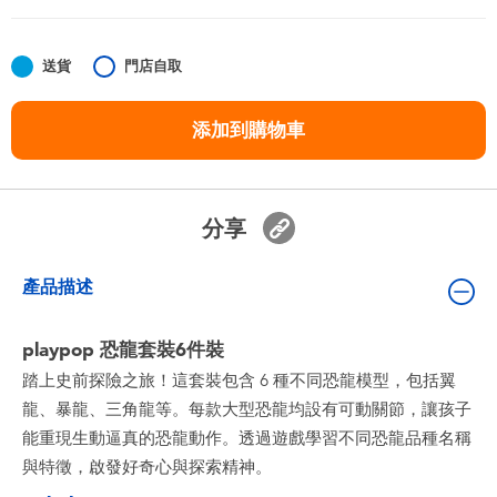
嬰兒及學前玩具
送貨
門店自取
任天堂 Switch
添加到購物車
電池
盲盒
分享
人氣角色
產品描述
生活精品
playpop 恐龍套裝6件裝
踏上史前探險之旅！這套裝包含 6 種不同恐龍模型，包括翼
龍、暴龍、三角龍等。每款大型恐龍均設有可動關節，讓孩子
能重現生動逼真的恐龍動作。透過遊戲學習不同恐龍品種名稱
與特徵，啟發好奇心與探索精神。