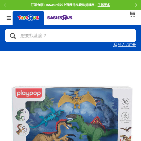
訂單金額 HK$349或以上可獲得免費送貨服務。
了解更多
返回
返回
返回
分類目錄
品牌
年齢
查看所有
人氣英雄,角色扮演,射擊玩具
Brunch Brother 早午餐兄弟
0~2歳
登入 / 註冊
單車,滑板車,騎乘車
Toy Story反斗奇兵
3~4歳
拼砌組合及樂高LEGO
Spider-Man蜘蛛俠
5~7歳
玩具車,貨車,火車及遙控系列
Mini Brands
8~11歳
手工藝,文具,蠟筆,泥膠,畫板
Play-Doh培樂多
12~14歳
娃娃, 芭比,收藏公仔
Pokemon寶可夢
14歳以上