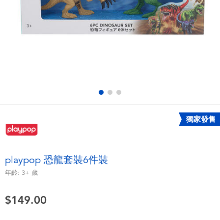
電子玩具
playpop
遊戲及拼圖系列
LEGO樂高
益智學習玩具
LeapFrog跳跳蛙
戶外及運動用品
Fuggler
派對用品
Tomica多美
獨家發售
角色扮演及造型系列
Globber高樂寶
playpop 恐龍套裝6件裝
毛毛公仔玩具
年齡:
3+
歲
$149.00
夏日用品