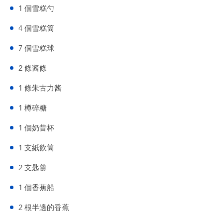
1 個雪糕勺
4 個雪糕筒
7 個雪糕球
2 條酱條
1 條朱古力酱
1 樽碎糖
1 個奶昔杯
1 支紙飲筒
2 支匙羹
1 個香蕉船
2 根半邊的香蕉