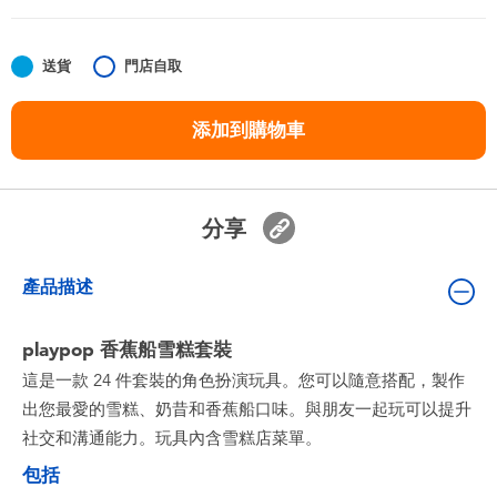
嬰兒及學前玩具
送貨
門店自取
任天堂 Switch
添加到購物車
電池
盲盒
分享
人氣角色
產品描述
生活精品
playpop 香蕉船雪糕套裝
這是一款 24 件套裝的角色扮演玩具。您可以隨意搭配，製作
出您最愛的雪糕、奶昔和香蕉船口味。與朋友一起玩可以提升
社交和溝通能力。玩具內含雪糕店菜單。
包括