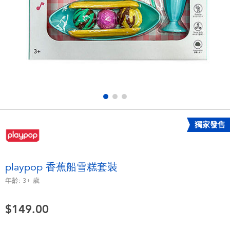
電子玩具
playpop
遊戲及拼圖系列
LEGO樂高
益智學習玩具
LeapFrog跳跳蛙
戶外及運動用品
Fuggler
派對用品
Tomica多美
獨家發售
角色扮演及造型系列
Globber高樂寶
playpop 香蕉船雪糕套裝
毛毛公仔玩具
年齡:
3+
歲
$149.00
夏日用品