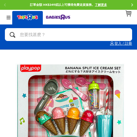
訂單金額 HK$349或以上可獲得免費送貨服務。
了解更多
返回
返回
返回
分類目錄
品牌
年齢
查看所有
人氣英雄,角色扮演,射擊玩具
Brunch Brother 早午餐兄弟
0~2歳
登入 / 註冊
單車,滑板車,騎乘車
Toy Story反斗奇兵
3~4歳
拼砌組合及樂高LEGO
Spider-Man蜘蛛俠
5~7歳
玩具車,貨車,火車及遙控系列
Mini Brands
8~11歳
手工藝,文具,蠟筆,泥膠,畫板
Play-Doh培樂多
12~14歳
娃娃, 芭比,收藏公仔
Pokemon寶可夢
14歳以上