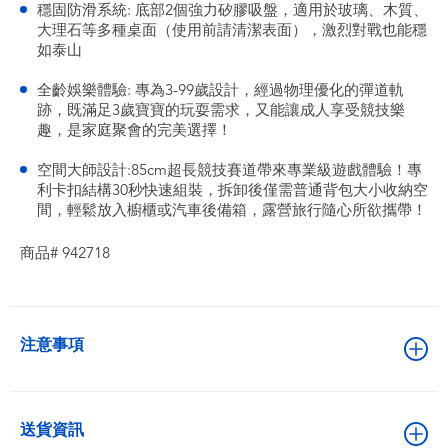
穩固防滑系統: 底部2個強力矽膠吸盤，適用於玻璃、木質、
大理石等多種桌面（使用前請清潔表面），激烈對戰也能穩
如泰山
全齡娛樂體驗: 專為3-99歲設計，經過物理優化的彈道軌
跡，既滿足3歲寶寶的玩耍需求，又能讓成人享受競技樂
趣，是家庭聚會的完美選擇！
空間大師設計:85cm超長競技賽道帶來專業級遊戲體驗！專
利卡扣結構30秒快速組裝，拆卸後僅需普通背包大小收納空
間，輕鬆放入櫥櫃或汽車後備箱，露營旅行隨心所欲攜帶！
商品# 942718
注意事項
送貨資訊