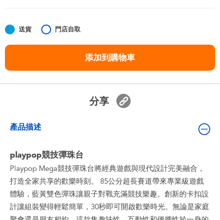
嬰兒及學前玩具
送貨
門店自取
任天堂 Switch
添加到購物車
電池
盲盒
分享
人氣角色
產品描述
生活精品
playpop競技彈珠台
Playpop Mega競技彈珠台將經典遊戲與現代設計完美融合，
打造全家共享的歡樂時刻。 85公分超長賽道帶來專業級遊戲
體驗，藍黃雙色彈珠讓親子對戰充滿競技樂趣。創新的卡扣設
計讓組裝變得輕鬆簡單，30秒即可開啟歡樂時光。無論是家庭
聚會還是朋友相約，這款集趣味性、互動性和便攜性於一身的