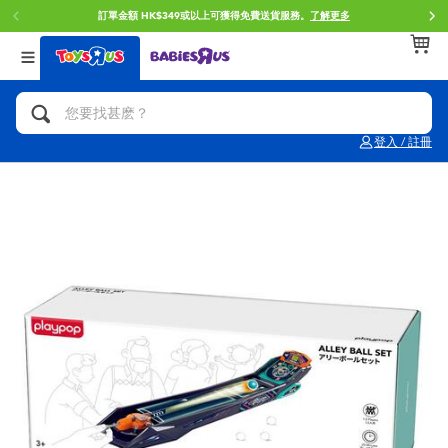
訂單金額 HK$349或以上可獲得免費送貨服務。
了解更多
返回
返回
返回
分類目錄
品牌
年齢
查看所有
人氣英雄,角色扮演,射擊玩具
Brunch Brother 早午餐兄弟
0~2歳
登入 / 註冊
單車,滑板車,騎乘車
Toy Story反斗奇兵
3~4歳
拼砌組合及樂高LEGO
Spider-Man蜘蛛俠
5~7歳
玩具車,貨車,火車及遙控系列
Mini Brands
8~11歳
手工藝,文具,蠟筆,泥膠,畫板
Play-Doh培樂多
12~14歳
娃娃, 芭比,收藏公仔
Pokemon寶可夢
14歳以上