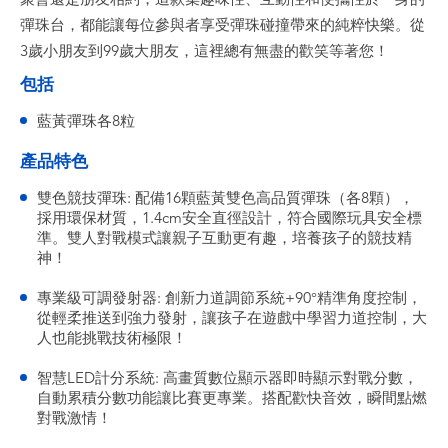
彈珠台，都能讓每位參與者享受彈珠碰撞帶來的純粹快樂。從
3歲小朋友到99歲大朋友，這裡總有無盡的歡笑等著您！
包括
藍黃彈珠各8粒
產品特色
雙色競技彈珠: 配備16顆藍黃雙色高品質彈珠（各8顆），
採用環保材質，1.4cm安全直徑設計，符合國際玩具安全標
準。雙人對戰模式讓親子互動更有趣，培養孩子的競技精
神！
專業級可調發射器: 創新力道調節系統+90°精準角度控制，
從輕柔推送到強力發射，讓孩子在遊戲中學習力道控制，大
人也能挑戰技術極限！
智慧LED計分系統: 高畫質數位顯示器即時顯示對戰分數，
自動累積分數功能讓比賽更專業。搭配歡快音效，瞬間點燃
對戰激情！