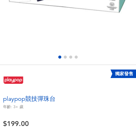
電子玩具
playpop
遊戲及拼圖系列
LEGO樂高
益智學習玩具
LeapFrog跳跳蛙
戶外及運動用品
Fuggler
派對用品
Tomica多美
獨家發售
角色扮演及造型系列
Globber高樂寶
playpop競技彈珠台
毛毛公仔玩具
年齡:
3+
歲
$199.00
夏日用品