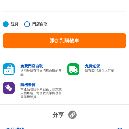
嬰兒及學前玩具
任天堂 Switch
送貨
門店自取
電池
添加到購物車
盲盒
免費門店自取
免費送貨
人氣角色
適用於所有可在門店自取的產
所有$349及以上訂單
品
隨機發貨
生活精品
本產品包括不同顔色，款式或
人物角色。每個款式單獨發售
並隨機發貨。
分享