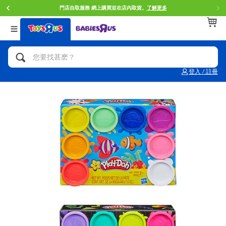
門店自取服務 網上購買並在店內取貨。
了解更多
返回
返回
返回
分類目錄
品牌
年齢
查看所有
人氣英雄,角色扮演,射擊玩具
Brunch Brother 早午餐兄弟
0~2歳
登入 / 註冊
單車,滑板車,騎乘車
Toy Story反斗奇兵
3~4歳
拼砌組合及樂高LEGO
Spider-Man蜘蛛俠
5~7歳
玩具車,貨車,火車及遙控系列
Mini Brands
8~11歳
手工藝,文具,蠟筆,泥膠,畫板
Play-Doh培樂多
12~14歳
娃娃, 芭比,收藏公仔
Pokemon寶可夢
14歳以上