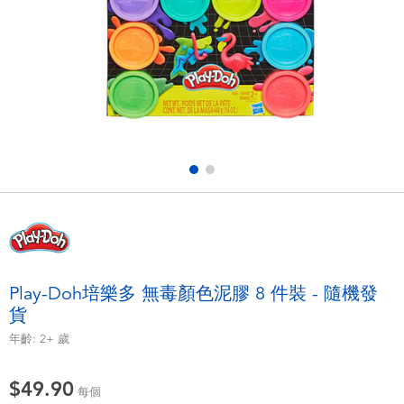
電子玩具
playpop
遊戲及拼圖系列
LEGO樂高
益智學習玩具
LeapFrog跳跳蛙
戶外及運動用品
Fuggler
派對用品
Tomica多美
角色扮演及造型系列
Globber高樂寶
Play-Doh培樂多 無毒顏色泥膠 8 件裝 - 隨機發
貨
毛毛公仔玩具
年齡:
2+
歲
夏日用品
$49.90
每個