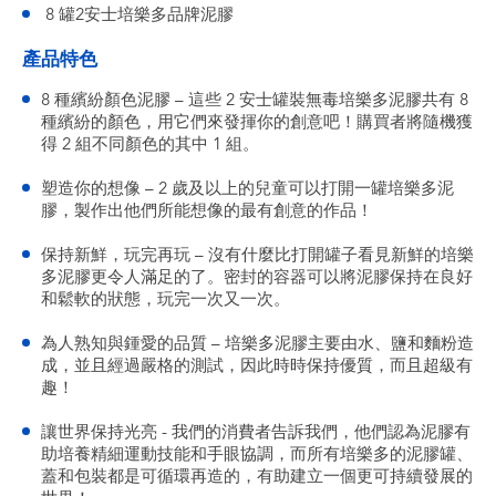
8 罐2安士培樂多品牌泥膠
產品特色
8 種繽紛顏色泥膠 – 這些 2 安士罐裝無毒培樂多泥膠共有 8
種繽紛的顏色，用它們來發揮你的創意吧！購買者將隨機獲
得 2 組不同顏色的其中 1 組。
塑造你的想像 – 2 歲及以上的兒童可以打開一罐培樂多泥
膠，製作出他們所能想像的最有創意的作品！
保持新鮮，玩完再玩 – 沒有什麼比打開罐子看見新鮮的培樂
多泥膠更令人滿足的了。密封的容器可以將泥膠保持在良好
和鬆軟的狀態，玩完一次又一次。
為人熟知與鍾愛的品質 – 培樂多泥膠主要由水、鹽和麵粉造
成，並且經過嚴格的測試，因此時時保持優質，而且超級有
趣！
讓世界保持光亮 - 我們的消費者告訴我們，他們認為泥膠有
助培養精細運動技能和手眼協調，而所有培樂多的泥膠罐、
蓋和包裝都是可循環再造的，有助建立一個更可持續發展的