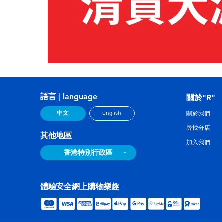
語言 | language
關於"R"
中文
english
關於我們
尋找分店
其他地區
加入我們
香港特別行政區
體驗安全網上購物樂趣