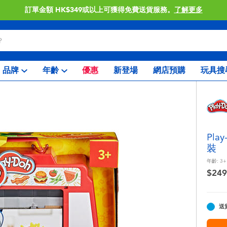
上可獲得免費送貨服務。
了解更多
品牌
年齡
優惠
新登場
網店預購
玩具搜
Pl
裝
年齡:
3+
$249
送