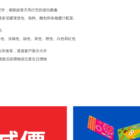
配件，都能啟發天馬行空的遊玩樂趣
樂多泥膠漢堡包、熱狗、麵包和各種醬汁配菜。
玩
括啡色、淡褐色、綠色、黃色、橙色、白色和紅色
生和食客，透過窗戶展示大作
糖復活節禮物或兒童生日禮物