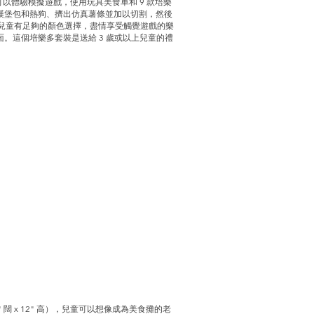
以體驗模擬遊戲，使用玩具美食車和 9 款培樂
漢堡包和熱狗、擠出仿真薯條並加以切割，然後
，讓兒童有足夠的顏色選擇，盡情享受觸覺遊戲的樂
。這個培樂多套裝是送給 3 歲或以上兒童的禮
 x 12" 高），兒童可以想像成為美食攤的老