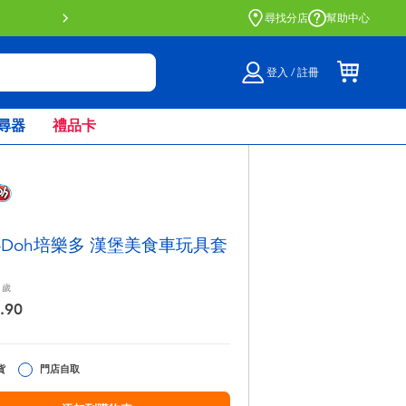
門店自取服務 網上購買並在店內取貨。
了解更多
尋找分店
幫助中心
登入 / 註冊
尋器
禮品卡
ay-Doh培樂多 漢堡美食車玩具套
歲
.90
貨
門店自取