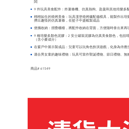
闆
9 件玩具美食配件：炸薯條機、仿真熱狗、匙羹和其他培樂多
栩栩如生的燒烤美食：玩具漢堡燒烤爐配備模具，能製作出培
擠出趣怪的仿真薯條，在籃子中盛載製成品
便攜收納：摺疊櫃檯，將配件收納在背面，方便隨時拿出來再
9 種培樂多顏色泥膠：2 安士罐裝泥膠為仿真美食顏色，包
（含小麥成分）
在窗戶中展示製成品：兒童可以玩角色扮演遊戲，化身為侍應
適合男女童的趣味禮物：玩具可當作聖誕禮物、節日禮物、無
商品# 61549