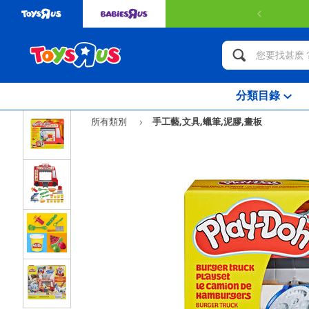
訂單金額 HK$349或以
分類目錄
所有類別
手工藝,文具,蠟筆,泥膠,畫板