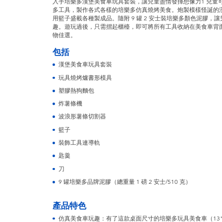
入手培樂多漢堡美食車玩具套裝，讓兒童盡情發揮想像力1 兒童可
多工具，製作各式各樣的培樂多仿真燒烤美食。炮製模樣怪誕的
用籃子盛載各種製成品。隨附 9 罐 2 安士裝培樂多顏色泥膠
趣。遊玩過後，只需摺起櫃檯，即可將所有工具收納在美食車背面
物佳選。
包括
漢堡美食車玩具套裝
玩具燒烤爐書形模具
塑膠熱狗麵包
炸薯條機
波浪形薯條切割器
籃子
裝飾工具連導軌
匙羹
刀
9 罐培樂多品牌泥膠（總重量 1 磅 2 安士/510 克）
產品特色
仿真美食車玩趣：有了這款桌面尺寸的培樂多玩具美食車（13" 闊