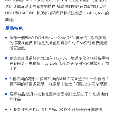
送給 3 歲及以上的兒童的禮物,幫助他們的創造力綻放! PLAY-
DOH 和 HASBRO 和所有相關商標和標誌都是 Hasbro, Inc. 的
商標。
產品特色
製作一個PlayY-DOH Flower GardDEN:孩子們可以讓美麗
的假花在他們眼前綻放,並使用這款Play-Doh套組進行觸覺
感官遊戲。
創造樂趣且易於存放:加入 Play-Doh 培樂多化合物並按手柄
在花園盒子中種植 Play-Doh 花朵,然後使用它來攜帶和存放
工具。
6 種不同的花形:4 個可互換的冰球在花園盒子中一次創造 2
種不同的培樂多花形。 在書模中創造 2 種以上的花朵形狀
展示精品:玩具花盆和花瓶將莖固定到位,讓孩子們炫耀他們
的作品
3 張使用方法卡片:卡片會顯示製作不同創作的分步說明。