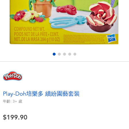
電子玩具
playpop
遊戲及拼圖系列
LEGO樂高
益智學習玩具
LeapFrog跳跳蛙
戶外及運動用品
Fuggler
派對用品
Tomica多美
角色扮演及造型系列
Globber高樂寶
Play-Doh培樂多 續紛園藝套裝
毛毛公仔玩具
年齡:
3+
歲
$199.90
夏日用品