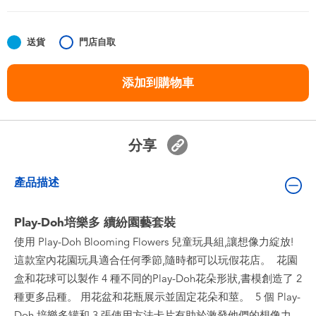
嬰兒及學前玩具
送貨
門店自取
任天堂 Switch
添加到購物車
電池
盲盒
分享
人氣角色
產品描述
生活精品
Play-Doh培樂多 續紛園藝套裝
使用 Play-Doh Blooming Flowers 兒童玩具組,讓想像力綻放!
這款室內花園玩具適合任何季節,隨時都可以玩假花店。 ​ 花園
盒和花球可以製作 4 種不同的Play-Doh花朵形狀,書模創造了 2
種更多品種。 用花盆和花瓶展示並固定花朵和莖。 ​ 5 個 Play-
Doh 培樂多罐和 3 張使用方法卡片有助於激發他們的想像力。