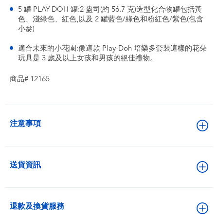
5 罐 PLAY-DOH 罐:2 盎司(約 56.7 克)造型化合物罐包括黃
色、淺綠色、紅色,以及 2 罐藍色/綠色和粉紅色/紫色(包含
小麥)
適合未來的小花園:像這款 Play-Doh 培樂多套裝這樣的花朵
玩具是 3 歲及以上女孩和男孩的絕佳禮物。
商品# 12165
注意事項
送貨資訊
退款及換貨服務