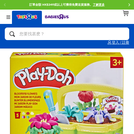
訂單金額 HK$349或以上可獲得免費送貨服務。
了解更多
返回
返回
返回
分類目錄
品牌
年齢
查看所有
人氣英雄,角色扮演,射擊玩具
Brunch Brother 早午餐兄弟
0~2歳
登入 / 註冊
單車,滑板車,騎乘車
Toy Story反斗奇兵
3~4歳
拼砌組合及樂高LEGO
Spider-Man蜘蛛俠
5~7歳
玩具車,貨車,火車及遙控系列
Mini Brands
8~11歳
手工藝,文具,蠟筆,泥膠,畫板
Play-Doh培樂多
12~14歳
娃娃, 芭比,收藏公仔
Pokemon寶可夢
14歳以上