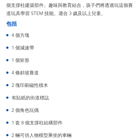
個支撐柱建築部件。趣味與教育結合，孩子們將透過玩這個賽
道玩具學習 STEM 技能。適合 3 歲及以上兒童。
包括
4 個方塊
1 個減速帶
1 個矩形
4 條斜坡賽道
2 塊印刷磁性積木
有貼紙的街道標誌
2 個角色玩偶
1 套 8 個支撐柱結構部件
2 輛可供人物模型乘坐的車輛