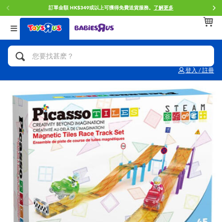
免費送貨服務。
了解更多
門店自取服務 網上購買並在店內
返回
返回
返回
分類目錄
品牌
年齢
查看所有
人氣英雄,角色扮演,射擊玩具
Brunch Brother 早午餐兄弟
0~2歳
登入 / 註冊
單車,滑板車,騎乘車
Toy Story反斗奇兵
3~4歳
拼砌組合及樂高LEGO
Spider-Man蜘蛛俠
5~7歳
玩具車,貨車,火車及遙控系列
Mini Brands
8~11歳
手工藝,文具,蠟筆,泥膠,畫板
Play-Doh培樂多
12~14歳
娃娃, 芭比,收藏公仔
Pokemon寶可夢
14歳以上