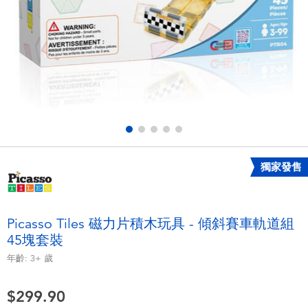
電子玩具
playpop
遊戲及拼圖系列
LEGO樂高
益智學習玩具
LeapFrog跳跳蛙
戶外及運動用品
Fuggler
派對用品
Tomica多美
獨家發售
角色扮演及造型系列
Globber高樂寶
Picasso Tiles 磁力片積木玩具 - 傾斜賽車軌道組
45塊套裝
毛毛公仔玩具
年齡:
3+
歲
夏日用品
$299.90