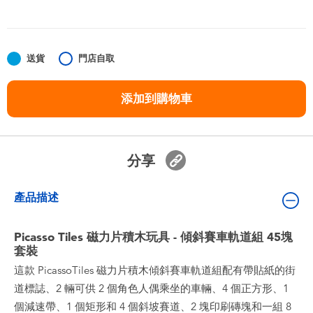
嬰兒及學前玩具
任天堂 Switch
送貨
門店自取
電池
添加到購物車
盲盒
分享
人氣角色
產品描述
生活精品
Picasso Tiles 磁力片積木玩具 - 傾斜賽車軌道組 45塊
套裝
這款 PicassoTiles 磁力片積木傾斜賽車軌道組配有帶貼紙的街
道標誌、2 輛可供 2 個角色人偶乘坐的車輛、4 個正方形、1
個減速帶、1 個矩形和 4 個斜坡賽道、2 塊印刷磚塊和一組 8