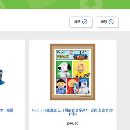
篩選
種類
木 - 觀星
Urdu x 花生漫畫 公仔掛飾盲盒系列1 - 史路比 盲盒(單
件裝)
$99.90