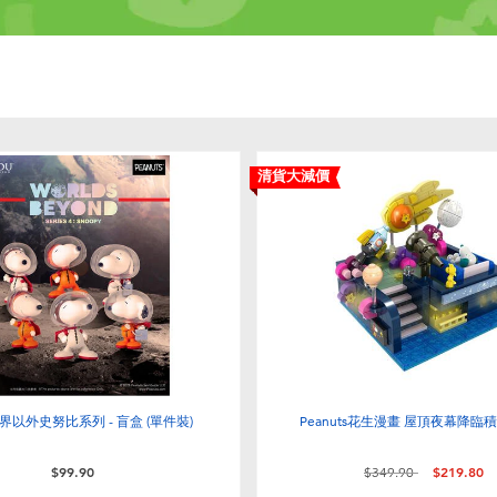
清貨大減價
 世界以外史努比系列 - 盲盒 (單件裝)
Peanuts花生漫畫 屋頂夜幕降臨積
價格從
至
$99.90
$349.90
$219.80