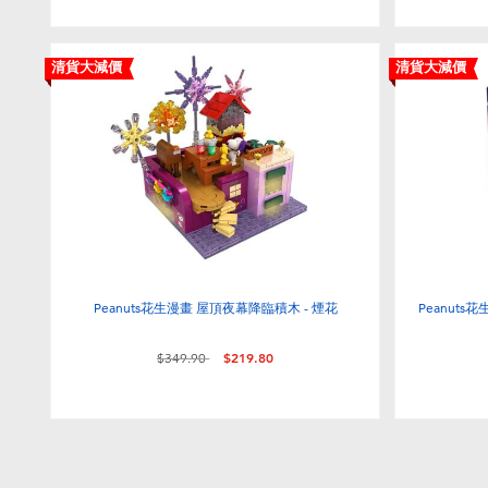
清貨大減價
清貨大減價
Peanuts花生漫畫 屋頂夜幕降臨積木 - 煙花
Peanut
價格從
至
$349.90
$219.80