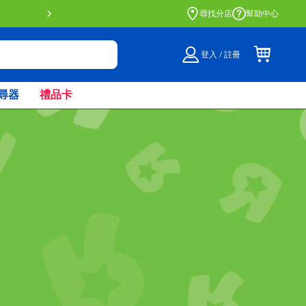
門店自取服務 網上購買並在店內
尋找分店
幫助中心
登入 / 註冊
尋器
禮品卡