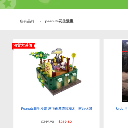
peanuts花生漫畫
所有品牌
清貨大減價
Peanuts花生漫畫 屋頂夜幕降臨積木 - 露台休閒
Urdu
價格從
至
$349.90
$219.80