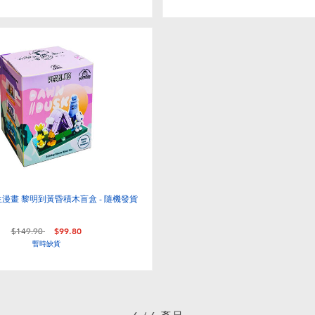
s花生漫畫 黎明到黃昏積木盲盒 - 隨機發貨
價格從
至
$149.90
$99.80
暫時缺貨