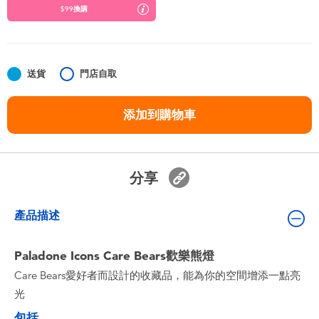
嬰兒及學前玩具
$99換購
任天堂 Switch
送貨
門店自取
電池
添加到購物車
盲盒
人氣角色
分享
生活精品
產品描述
Paladone Icons Care Bears歡樂熊燈
Care Bears愛好者而設計的收藏品，能為你的空間增添一點亮
光
包括