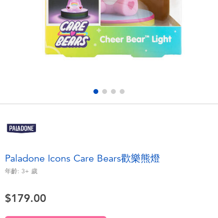
電子玩具
playpop
遊戲及拼圖系列
LEGO樂高
益智學習玩具
LeapFrog跳跳蛙
戶外及運動用品
Fuggler
派對用品
Tomica多美
角色扮演及造型系列
Globber高樂寶
Paladone Icons Care Bears歡樂熊燈
毛毛公仔玩具
年齡:
3+
歲
$179.00
夏日用品