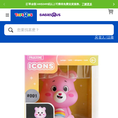
訂單金額 HK$349或以上可獲得免費送貨服務。
了解更多
返回
返回
返回
分類目錄
品牌
年齢
查看所有
人氣英雄,角色扮演,射擊玩具
Brunch Brother 早午餐兄弟
0~2歳
登入 / 註冊
單車,滑板車,騎乘車
Toy Story反斗奇兵
3~4歳
拼砌組合及樂高LEGO
Spider-Man蜘蛛俠
5~7歳
玩具車,貨車,火車及遙控系列
Mini Brands
8~11歳
手工藝,文具,蠟筆,泥膠,畫板
Play-Doh培樂多
12~14歳
娃娃, 芭比,收藏公仔
Pokemon寶可夢
14歳以上