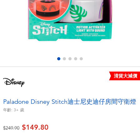
電子玩具
playpop
遊戲及拼圖系列
LEGO樂高
益智學習玩具
LeapFrog跳跳蛙
戶外及運動用品
Fuggler
派對用品
Tomica多美
清貨大減價
角色扮演及造型系列
Globber高樂寶
Paladone Disney Stitch迪士尼史迪仔房間守衛燈
毛毛公仔玩具
年齡:
3+
歲
$149.80
夏日用品
價格從
至
$249.90