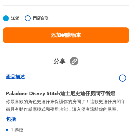
嬰兒及學前玩具
送貨
門店自取
任天堂 Switch
添加到購物車
電池
盲盒
分享
人氣角色
產品描述
生活精品
Paladone Disney Stitch迪士尼史迪仔房間守衛燈
你最喜歡的角色史迪仔來保護你的房間了！這款史迪仔房間守
衛具有動作感應模式和夜燈功能，讓入侵者遠離你的臥室。
包括
1 盞燈