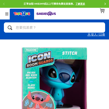
訂單金額 HK$349或以上可獲得免費送貨服務。
了解更多
返回
返回
返回
分類目錄
品牌
年齢
查看所有
人氣英雄,角色扮演,射擊玩具
Brunch Brother 早午餐兄弟
0~2歳
登入 / 註冊
單車,滑板車,騎乘車
Toy Story反斗奇兵
3~4歳
拼砌組合及樂高LEGO
Spider-Man蜘蛛俠
5~7歳
玩具車,貨車,火車及遙控系列
Mini Brands
8~11歳
手工藝,文具,蠟筆,泥膠,畫板
Play-Doh培樂多
12~14歳
娃娃, 芭比,收藏公仔
Pokemon寶可夢
14歳以上