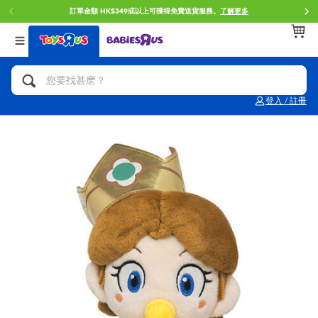
訂單金額 HK$349或以上可獲得免費送貨服務。
了解更多
返回
返回
返回
分類目錄
品牌
年齢
查看所有
人氣英雄,角色扮演,射擊玩具
Brunch Brother 早午餐兄弟
0~2歳
登入 / 註冊
單車,滑板車,騎乘車
Toy Story反斗奇兵
3~4歳
拼砌組合及樂高LEGO
Spider-Man蜘蛛俠
5~7歳
玩具車,貨車,火車及遙控系列
Mini Brands
8~11歳
手工藝,文具,蠟筆,泥膠,畫板
Play-Doh培樂多
12~14歳
娃娃, 芭比,收藏公仔
Pokemon寶可夢
14歳以上