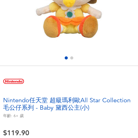
電子玩具
playpop
遊戲及拼圖系列
LEGO樂高
益智學習玩具
LeapFrog跳跳蛙
戶外及運動用品
Fuggler
派對用品
Tomica多美
角色扮演及造型系列
Globber高樂寶
Nintendo任天堂 超級瑪利歐All Star Collection
毛公仔系列 - Baby 黛西公主(小)
毛毛公仔玩具
年齡:
6+
歲
夏日用品
$119.90