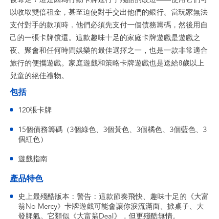
以收取雙倍租金，甚至迫使對手交出他們的銀行。當玩家無法
支付對手的款項時，他們必須先支付一個債務籌碼，然後用自
己的一張卡牌償還。這款趣味十足的家庭卡牌遊戲是遊戲之
夜、聚會和任何時間娛樂的最佳選擇之一，也是一款非常適合
旅行的便攜遊戲。家庭遊戲和策略卡牌遊戲也是送給8歲以上
兒童的絕佳禮物。
包括
120張卡牌
15個債務籌碼（3個綠色、3個黃色、3個橘色、3個藍色、3
個紅色）
遊戲指南
產品特色
史上最殘酷版本：警告：這款節奏飛快、趣味十足的《大富
翁No Mercy》卡牌遊戲可能會讓你淚流滿面、掀桌子、大
發脾氣。它類似《大富翁Deal》，但更殘酷無情。