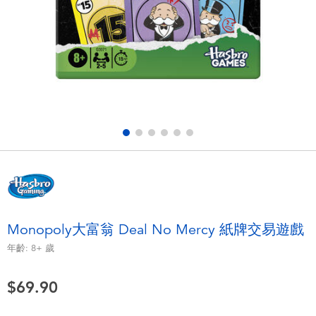
電子玩具
playpop
遊戲及拼圖系列
LEGO樂高
益智學習玩具
LeapFrog跳跳蛙
戶外及運動用品
Fuggler
派對用品
Tomica多美
角色扮演及造型系列
Globber高樂寶
Monopoly大富翁 Deal No Mercy 紙牌交易遊戲
毛毛公仔玩具
年齡:
8+
歲
$69.90
夏日用品