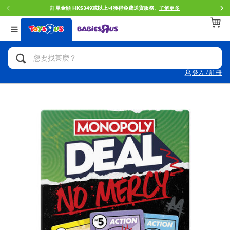
訂單金額 HK$349或以上可獲得免費送貨服務。
了解更多
返回
返回
返回
分類目錄
品牌
年齢
查看所有
人氣英雄,角色扮演,射擊玩具
Brunch Brother 早午餐兄弟
0~2歳
登入 / 註冊
單車,滑板車,騎乘車
Toy Story反斗奇兵
3~4歳
拼砌組合及樂高LEGO
Spider-Man蜘蛛俠
5~7歳
玩具車,貨車,火車及遙控系列
Mini Brands
8~11歳
手工藝,文具,蠟筆,泥膠,畫板
Play-Doh培樂多
12~14歳
娃娃, 芭比,收藏公仔
Pokemon寶可夢
14歳以上