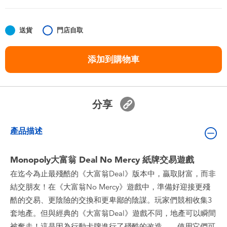
嬰兒及學前玩具
送貨
門店自取
任天堂 Switch
添加到購物車
電池
盲盒
分享
人氣角色
產品描述
生活精品
Monopoly大富翁 Deal No Mercy 紙牌交易遊戲
在迄今為止最殘酷的《大富翁Deal》版本中，贏取財富，而非
結交朋友！在《大富翁No Mercy》遊戲中，準備好迎接更殘
酷的交易、更陰險的交換和更卑鄙的陰謀。玩家們競相收集3
套地產。但與經典的《大富翁Deal》遊戲不同，地產可以瞬間
被奪走！這是因為行動卡牌進行了殘酷的改造——使用它們可