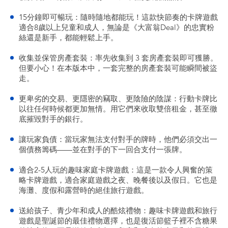
15分鐘即可暢玩：隨時隨地都能玩！這款快節奏的卡牌遊戲
適合8歲以上兒童和成人，無論是《大富翁Deal》的忠實粉
絲還是新手，都能輕鬆上手。
收集並保管房產套裝：率先收集到 3 套房產套裝即可獲勝。
但要小心！在本版本中，一套完整的房產套裝可能瞬間被盜
走。
更卑劣的交易、更隱密的竊取、更陰險的陰謀：行動卡牌比
以往任何時候都更加無情。用它們來收取雙倍租金，甚至徹
底摧毀對手的銀行。
讓玩家負債：當玩家無法支付對手的牌時，他們必須交出一
個債務籌碼——並在對手的下一回合支付一張牌。
適合2-5人玩的趣味家庭卡牌遊戲：這是一款令人興奮的策
略卡牌遊戲，適合家庭遊戲之夜、晚餐後以及假日。它也是
海灘、度假和露營時的絕佳旅行遊戲。
送給孩子、青少年和成人的酷炫禮物：趣味卡牌遊戲和旅行
遊戲是聖誕節的最佳禮物選擇，也是復活節籃子裡不含糖果