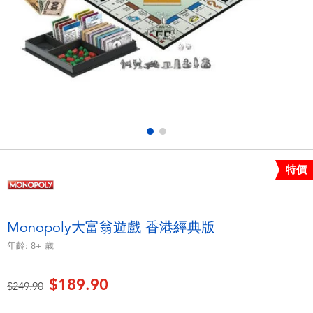
電子玩具
playpop
遊戲及拼圖系列
LEGO樂高
益智學習玩具
LeapFrog跳跳蛙
戶外及運動用品
Fuggler
派對用品
Tomica多美
特價
角色扮演及造型系列
Globber高樂寶
Monopoly大富翁遊戲 香港經典版
毛毛公仔玩具
年齡:
8+
歲
$189.90
夏日用品
價格從
至
$249.90