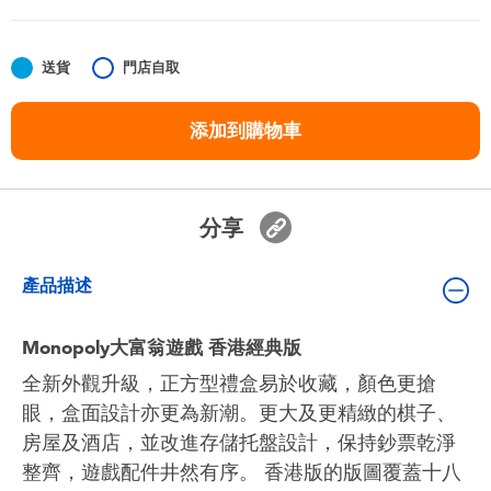
嬰兒及學前玩具
送貨
門店自取
任天堂 Switch
添加到購物車
電池
盲盒
分享
人氣角色
產品描述
生活精品
Monopoly大富翁遊戲 香港經典版
全新外觀升級，正方型禮盒易於收藏，顏色更搶
眼，盒面設計亦更為新潮。更大及更精緻的棋子、
房屋及酒店，並改進存儲托盤設計，保持鈔票乾淨
整齊，遊戲配件井然有序。 香港版的版圖覆蓋十八