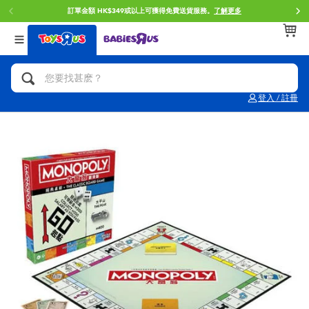
訂單金額 HK$349或以上可獲得免費送貨服務。
了解更多
返回
返回
返回
分類目錄
品牌
年齢
查看所有
人氣英雄,角色扮演,射擊玩具
Brunch Brother 早午餐兄弟
0~2歳
登入 / 註冊
單車,滑板車,騎乘車
Toy Story反斗奇兵
3~4歳
拼砌組合及樂高LEGO
Spider-Man蜘蛛俠
5~7歳
玩具車,貨車,火車及遙控系列
Mini Brands
8~11歳
手工藝,文具,蠟筆,泥膠,畫板
Play-Doh培樂多
12~14歳
娃娃, 芭比,收藏公仔
Pokemon寶可夢
14歳以上