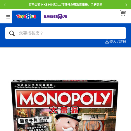
訂單金額 HK$349或以上可獲得免費送貨服務。
了解更多
返回
返回
返回
分類目錄
品牌
年齢
查看所有
人氣英雄,角色扮演,射擊玩具
Brunch Brother 早午餐兄弟
0~2歳
登入 / 註冊
單車,滑板車,騎乘車
Toy Story反斗奇兵
3~4歳
拼砌組合及樂高LEGO
Spider-Man蜘蛛俠
5~7歳
玩具車,貨車,火車及遙控系列
Mini Brands
8~11歳
手工藝,文具,蠟筆,泥膠,畫板
Play-Doh培樂多
12~14歳
娃娃, 芭比,收藏公仔
Pokemon寶可夢
14歳以上