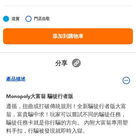
嬰兒及學前玩具
送貨
門店自取
任天堂 Switch
添加到購物車
電池
盲盒
分享
人氣角色
產品描述
生活精品
Monopoly大富翁 騙徒行者版
遵循，扭曲或打破傳統規則！全新騙徒行者版大富
翁，富貴騙中求！玩家可以嘗試不同的騙徒任務，
騙徒任務卡就是你行騙的方向。 內附大富翁專用塑
料手扣，行騙被發現就即時入獄。