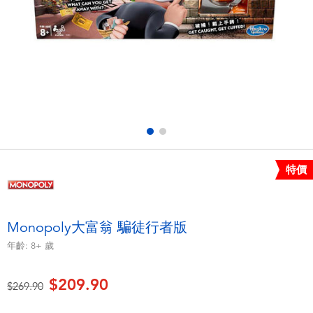
電子玩具
playpop
遊戲及拼圖系列
LEGO樂高
益智學習玩具
LeapFrog跳跳蛙
戶外及運動用品
Fuggler
派對用品
Tomica多美
特價
角色扮演及造型系列
Globber高樂寶
Monopoly大富翁 騙徒行者版
毛毛公仔玩具
年齡:
8+
歲
$209.90
夏日用品
價格從
至
$269.90