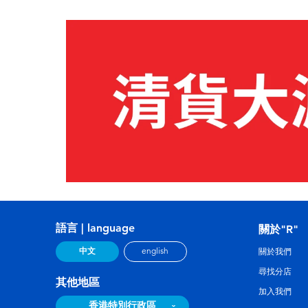
語言 | language
關於"R"
中文
english
關於我們
尋找分店
其他地區
加入我們
香港特別行政區