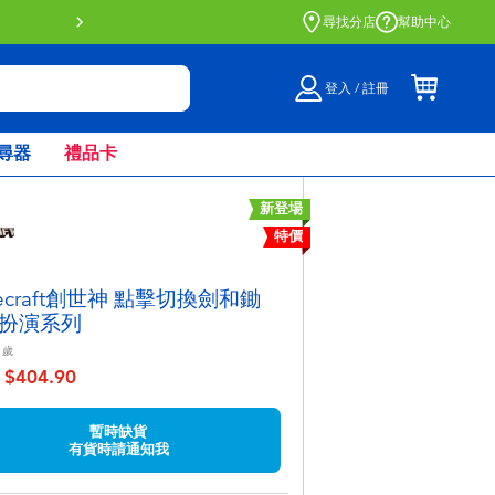
門店自取服務 網上購買並在店內
尋找分店
幫助中心
登入 / 註冊
尋器
禮品卡
新登場
特價
necraft創世神 點擊切換劍和鋤
扮演系列
歲
$404.90
至
暫時缺貨
有貨時請通知我