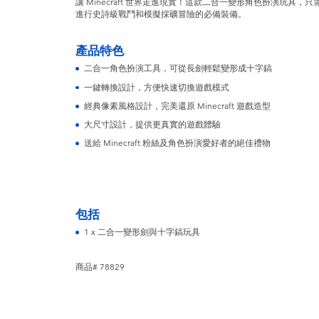
讓 Minecraft 世界走進現實！這款二合一變形角色扮演玩具
進行史詩級戰鬥和模擬採礦冒險的必備裝備。
產品特色
二合一角色扮演工具，可從長劍輕鬆變形成十字鎬
一鍵轉換設計，方便快速切換遊戲模式
經典像素風格設計，完美還原 Minecraft 遊戲造型
大尺寸設計，提供更真實的遊戲體驗
送給 Minecraft 粉絲及角色扮演愛好者的絕佳禮物
包括
1 x 二合一變形劍與十字鎬玩具
商品# 78829