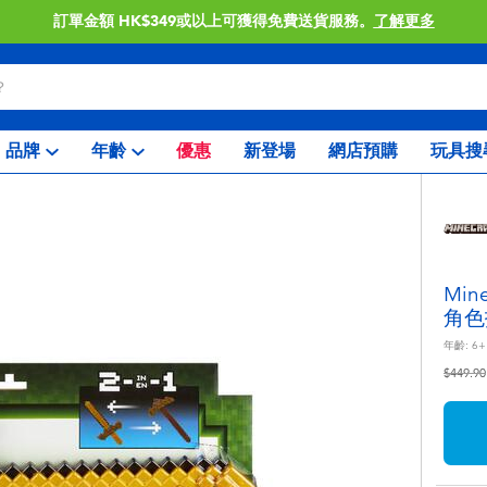
訂單金額 HK$349或以上可獲得免費送貨服務。
了解更多
品牌
年齡
優惠
新登場
網店預購
玩具搜
Mi
角色
年齡:
6+
價格從
$449.90