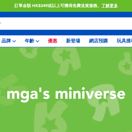
門店自取服務 網上購買並
品牌
年齡
優惠
新登場
網店預購
玩具搜
mga's miniverse