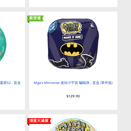
新登場
牌還原S2 - 盲盒
Mga's Miniverse 迷你小宇宙 蝙蝠侠 - 盲盒 (單件裝)
$129.90
清貨大減價