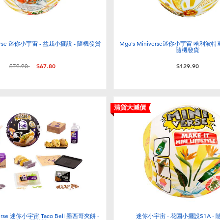
iverse 迷你小宇宙 - 盆栽小擺設 - 隨機發貨
Mga's Miniverse迷你小宇宙 哈利波
隨機發貨
價格從
至
$79.90
$67.80
$129.90
清貨大減價
verse 迷你小宇宙 Taco Bell 墨西哥夾餅 -
迷你小宇宙 - 花園小擺設S1A -