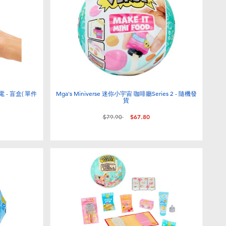
電 - 盲盒( 單件
Mga's Miniverse 迷你小宇宙 咖啡廳Series 2 - 隨機發
貨
價格從
至
$79.90
$67.80