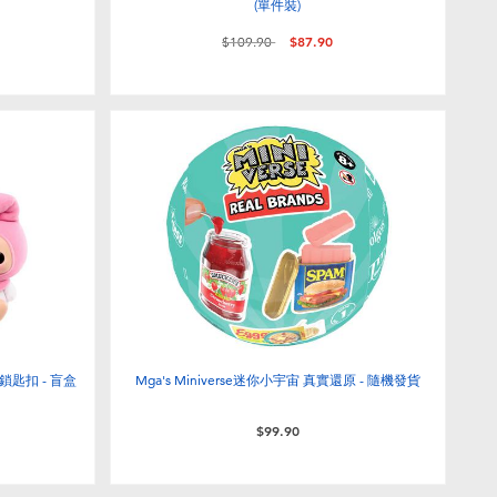
(單件裝)
價格從
至
$109.90
$87.90
) 鎖匙扣 - 盲盒
Mga's Miniverse迷你小宇宙 真實還原 - 隨機發貨
$99.90