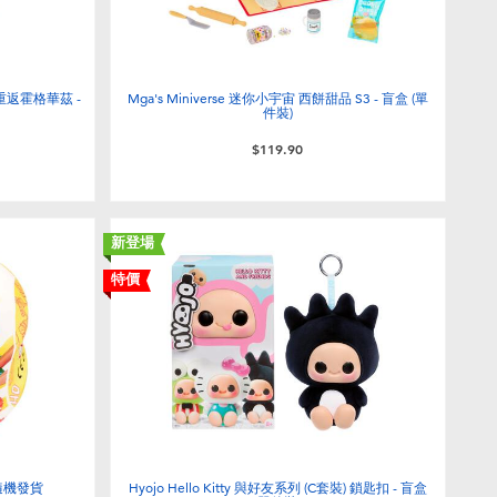
特重返霍格華茲 -
Mga's Miniverse 迷你小宇宙 西餅甜品 S3 - 盲盒 (單
件裝)
$119.90
新登場
特價
 隨機發貨
Hyojo Hello Kitty 與好友系列 (C套裝) 鎖匙扣 - 盲盒