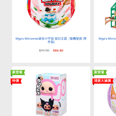
Mga's Miniverse迷你小宇宙 假日主題 - 隨機發貨 (單
Mga's Mi
件裝)
價格從
至
$99.90
$84.80
新登場
新登場
特價
清貨大減價