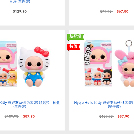
盲盒( 單件裝)
價格從
至
$129.90
$79.90
$67.80
新登場
特價
lo Kitty 與好友系列 (A套裝) 鎖匙扣 - 盲盒
Hyojo Hello Kitty 與好友系列 (B套裝
(單件裝)
(單件裝)
價格從
至
價格從
至
$109.90
$87.90
$109.90
$87.90