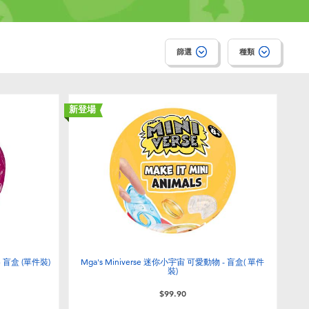
篩選
種類
新登場
樂 盲盒 (單件裝)
Mga's Miniverse 迷你小宇宙 可愛動物 - 盲盒( 單件
裝)
$99.90