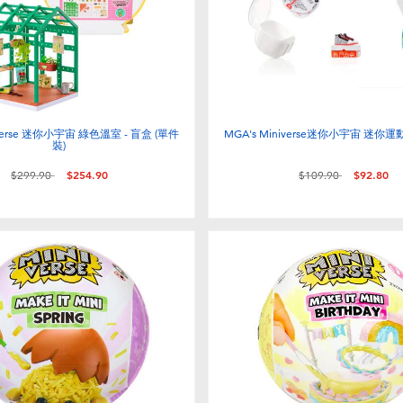
niverse 迷你小宇宙 綠色溫室 - 盲盒 (單件
MGA's Miniverse迷你小宇宙 迷你運
裝)
價格從
至
價格從
至
$299.90
$254.90
$109.90
$92.80