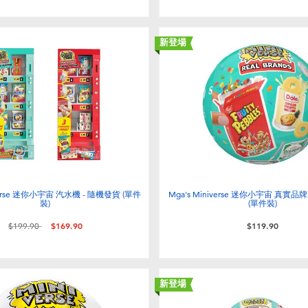
新登場
iverse 迷你小宇宙 汽水機 - 隨機發貨 (單件
Mga's Miniverse 迷你小宇宙 真實品
裝)
(單件裝)
價格從
至
$199.90
$169.90
$119.90
新登場