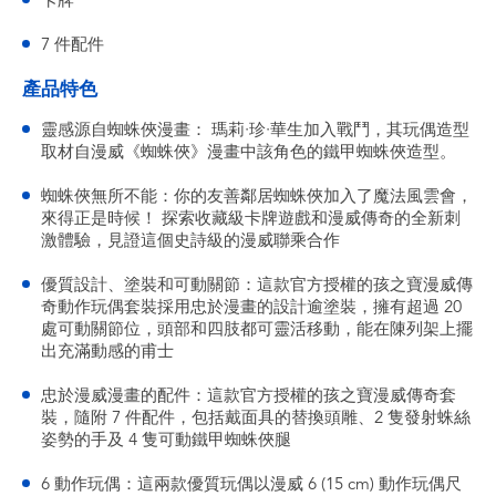
卡牌
7 件配件
產品特色
靈感源自蜘蛛俠漫畫： 瑪莉·珍·華生加入戰鬥，其玩偶造型
取材自漫威《蜘蛛俠》漫畫中該角色的鐵甲蜘蛛俠造型。
蜘蛛俠無所不能：你的友善鄰居蜘蛛俠加入了魔法風雲會，
來得正是時候！ 探索收藏級卡牌遊戲和漫威傳奇的全新刺
激體驗，見證這個史詩級的漫威聯乘合作
優質設計、塗裝和可動關節：這款官方授權的孩之寶漫威傳
奇動作玩偶套裝採用忠於漫畫的設計逾塗裝，擁有超過 20
處可動關節位，頭部和四肢都可靈活移動，能在陳列架上擺
出充滿動感的甫士
忠於漫威漫畫的配件：這款官方授權的孩之寶漫威傳奇套
裝，隨附 7 件配件，包括戴面具的替換頭雕、2 隻發射蛛絲
姿勢的手及 4 隻可動鐵甲蜘蛛俠腿
6 動作玩偶：這兩款優質玩偶以漫威 6 (15 cm) 動作玩偶尺