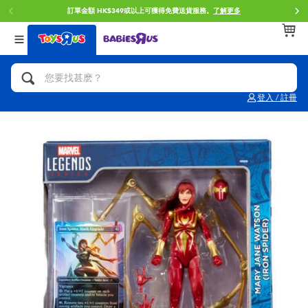
HK$349或以上可獲得免費送貨服務。
了解更多
門店自取
返回
返回
返回
分類目錄
品牌
年齢
查看所有
人氣英雄,角色扮演,射擊玩具
Brunch Brother 早午餐兄弟
0~2歳
登入 / 註冊
單車,滑板車,騎乘車
Toy Story反斗奇兵
3~4歳
拼砌組合及樂高LEGO
Spider-Man蜘蛛俠
5~7歳
玩具車,貨車,火車及遙控系列
Mini Brands
8~11歳
手工藝,文具,蠟筆,泥膠,畫板
Play-Doh培樂多
12~14歳
娃娃, 芭比,收藏公仔
Pokemon寶可夢
14歳以上