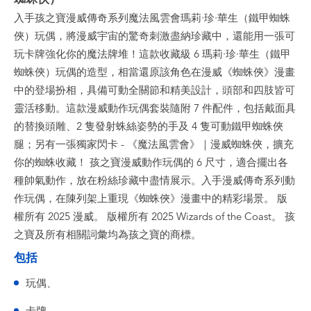
入手孩之寶漫威傳奇系列魔法風雲會瑪莉·珍·華生（鐵甲蜘蛛
俠）玩偶，將漫威宇宙的驚奇刺激盡納珍藏中，還能用一張可
玩卡牌強化你的魔法牌堆！這款收藏級 6 瑪莉·珍·華生（鐵甲
蜘蛛俠）玩偶的造型，相當還原該角色在漫威《蜘蛛俠》漫畫
中的登場扮相，具備可動全關節和精美設計，頭部和四肢皆可
靈活移動。這款漫威動作玩偶套裝隨附 7 件配件，包括戴面具
的替換頭雕、2 隻發射蛛絲姿勢的手及 4 隻可動鐵甲蜘蛛俠
腿；另有一張獨家閃卡 - 《魔法風雲會》｜漫威蜘蛛俠，擴充
你的蜘蛛收藏！ 孩之寶漫威動作玩偶的 6 尺寸，適合擺出各
種帥氣動作，放在粉絲珍藏中盡情展示。入手漫威傳奇系列動
作玩偶，在陳列架上重現《蜘蛛俠》漫畫中的精彩場景。 版
權所有 2025 漫威。 版權所有 2025 Wizards of the Coast。 孩
之寶及所有相關詞彙均為孩之寶的商標。
包括
玩偶、