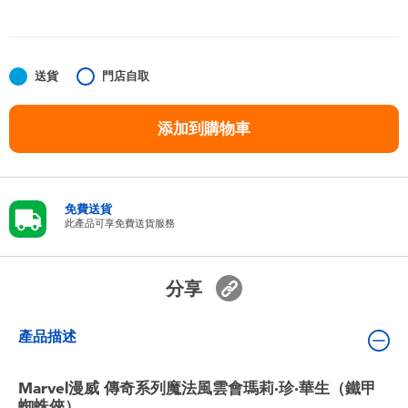
嬰兒及學前玩具
任天堂 Switch
送貨
門店自取
電池
添加到購物車
盲盒
免費送貨
人氣角色
此產品可享免費送貨服務
生活精品
分享
產品描述
Marvel漫威 傳奇系列魔法風雲會瑪莉·珍·華生（鐵甲
蜘蛛俠）