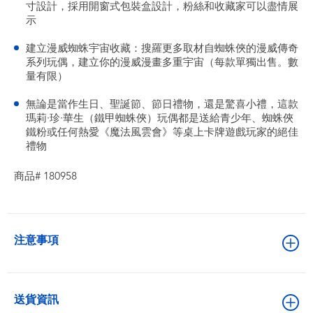
寸設計，採用開窗式包裝盒設計，粉絲和收藏家可以盡情展
示
建立漫威蜘蛛宇宙收藏：搜羅更多取材自蜘蛛俠的漫威傳奇
系列玩偶，建立你的漫威漫畫多重宇宙（每款單獨出售。數
量有限）
無論是當作生日、聖誕節、節日禮物，還是驚喜小禮，這款
瑪莉·珍·華生（鐵甲蜘蛛俠）玩偶都是送給青少年、蜘蛛俠
鐵粉或任何熱愛《魔法風雲會》等桌上卡牌遊戲玩家的絕佳
禮物
商品# 180958
注意事項
送貨資訊