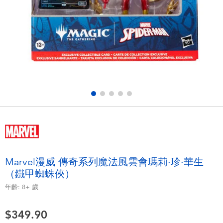
電子玩具
playpop
遊戲及拼圖系列
LEGO樂高
益智學習玩具
LeapFrog跳跳蛙
戶外及運動用品
Fuggler
派對用品
Tomica多美
角色扮演及造型系列
Globber高樂寶
Marvel漫威 傳奇系列魔法風雲會瑪莉·珍·華生
（鐵甲蜘蛛俠）
毛毛公仔玩具
年齡:
8+
歲
夏日用品
$349.90