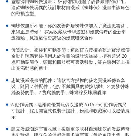
靈感源自蜘蛛俠漫畫： 彼得·柏加經歷了許多艱難的戰鬥，
這款蜘蛛俠玩偶的設計取材自漫威《蜘蛛俠》漫畫中該角色
的戰損造型。
蜘蛛俠無所不能：你的友善鄰居蜘蛛俠加入了魔法風雲會，
來得正是時候！ 探索收藏級卡牌遊戲和漫威傳奇的全新刺
激體驗，見證這個史詩級的漫威聯乘合作
優質設計、塗裝和可動關節：這款官方授權的孩之寶漫威傳
奇動作玩偶套裝採用忠於漫畫的設計逾塗裝，擁有超過 20
處可動關節位，頭部和四肢都可靈活移動，能在陳列架上擺
出充滿動感的甫士
忠於漫威漫畫的配件：這款官方授權的孩之寶漫威傳奇套
裝，隨附 7 件配件，包括不戴面具的替換頭雕、2 隻發射蛛
絲姿勢的手、2 隻爬牆的手、蛛網線及蛛網盾牌
6 動作玩偶：這兩款優質玩偶以漫威 6 (15 cm) 動作玩偶尺
寸設計，採用開窗式包裝盒設計，粉絲和收藏家可以盡情展
示
建立漫威蜘蛛宇宙收藏：搜羅更多取材自蜘蛛俠的漫威傳奇
系列玩偶，建立你的漫威漫畫多重宇宙（每款單獨出售。數