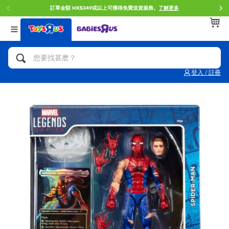
服務。
了解更多
門店自取服務 網上購買並在店內取貨。
了
返回
返回
返回
分類目錄
品牌
年齢
查看所有
人氣英雄,角色扮演,射擊玩具
Brunch Brother 早午餐兄弟
0~2歳
登入 / 註冊
單車,滑板車,騎乘車
Toy Story反斗奇兵
3~4歳
拼砌組合及樂高LEGO
Spider-Man蜘蛛俠
5~7歳
玩具車,貨車,火車及遙控系列
Mini Brands
8~11歳
手工藝,文具,蠟筆,泥膠,畫板
Play-Doh培樂多
12~14歳
娃娃, 芭比,收藏公仔
Pokemon寶可夢
14歳以上