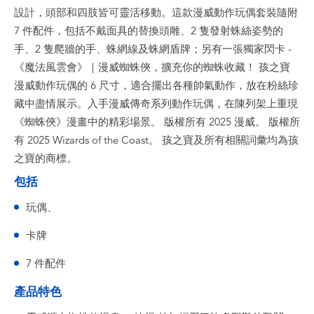
設計，頭部和四肢皆可靈活移動。這款漫威動作玩偶套裝隨附
7 件配件，包括不戴面具的替換頭雕、2 隻發射蛛絲姿勢的
手、2 隻爬牆的手、蛛網線及蛛網盾牌；另有一張獨家閃卡 -
《魔法風雲會》｜漫威蜘蛛俠，擴充你的蜘蛛收藏！ 孩之寶
漫威動作玩偶的 6 尺寸，適合擺出各種帥氣動作，放在粉絲珍
藏中盡情展示。入手漫威傳奇系列動作玩偶，在陳列架上重現
《蜘蛛俠》漫畫中的精彩場景。 版權所有 2025 漫威。 版權所
有 2025 Wizards of the Coast。 孩之寶及所有相關詞彙均為孩
之寶的商標。
包括
玩偶、
卡牌
7 件配件
產品特色