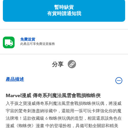
嬰兒及學前玩具
暫時缺貨
有貨時請通知我
任天堂 Switch
電池
免費送貨
此產品可享免費送貨服務
盲盒
分享
人氣角色
產品描述
生活精品
Marvel漫威 傳奇系列魔法風雲會戰損蜘蛛俠
入手孩之寶漫威傳奇系列魔法風雲會戰損蜘蛛俠玩偶，將漫威
宇宙的驚奇刺激盡納珍藏中，還能用一張可玩卡牌強化你的魔
法牌堆！這款收藏級 6 蜘蛛俠玩偶的造型，相當還原該角色在
漫威《蜘蛛俠》漫畫 中的登場扮相，具備可動全關節和精美