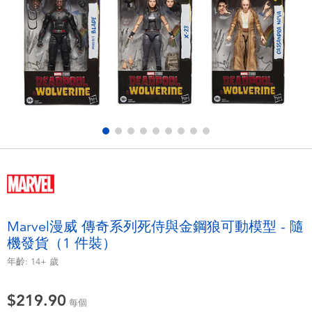
電子玩具
playpop
遊戲及拼圖系列
LEGO樂高
益智學習玩具
LeapFrog跳跳蛙
戶外及運動用品
Fuggler
派對用品
Tomica多美
角色扮演及造型系列
Globber高樂寶
Marvel漫威 傳奇系列死侍與金鋼狼可動模型 - 隨
機發貨（1 件裝）
毛毛公仔玩具
年齡:
14+
歲
夏日用品
$219.90
每個