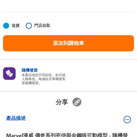
嬰兒及學前玩具
任天堂 Switch
送貨
門店自取
電池
添加到購物車
盲盒
隨機發貨
人氣角色
本產品包括不同顔色，款式或
人物角色。每個款式單獨發售
並隨機發貨。
生活精品
分享
產品描述
Marvel漫威 傳奇系列死侍與金鋼狼可動模型 - 隨機發