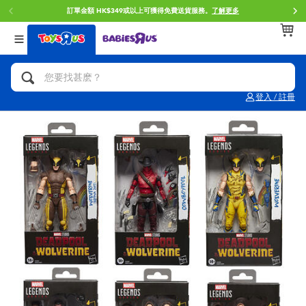
訂單金額 HK$349或以上可獲得免費送貨服務。
了解更多
返回
返回
返回
分類目錄
品牌
年齢
查看所有
人氣英雄,角色扮演,射擊玩具
Brunch Brother 早午餐兄弟
0~2歳
登入 / 註冊
單車,滑板車,騎乘車
Toy Story反斗奇兵
3~4歳
拼砌組合及樂高LEGO
Spider-Man蜘蛛俠
5~7歳
玩具車,貨車,火車及遙控系列
Mini Brands
8~11歳
手工藝,文具,蠟筆,泥膠,畫板
Play-Doh培樂多
12~14歳
娃娃, 芭比,收藏公仔
Pokemon寶可夢
14歳以上