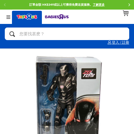
訂單金額 HK$349或以上可獲得免費送貨服務。
了解更多
返回
返回
返回
分類目錄
品牌
年齢
查看所有
人氣英雄,角色扮演,射擊玩具
Brunch Brother 早午餐兄弟
0~2歳
登入 / 註冊
單車,滑板車,騎乘車
Toy Story反斗奇兵
3~4歳
拼砌組合及樂高LEGO
Spider-Man蜘蛛俠
5~7歳
玩具車,貨車,火車及遙控系列
Mini Brands
8~11歳
手工藝,文具,蠟筆,泥膠,畫板
Play-Doh培樂多
12~14歳
娃娃, 芭比,收藏公仔
Pokemon寶可夢
14歳以上