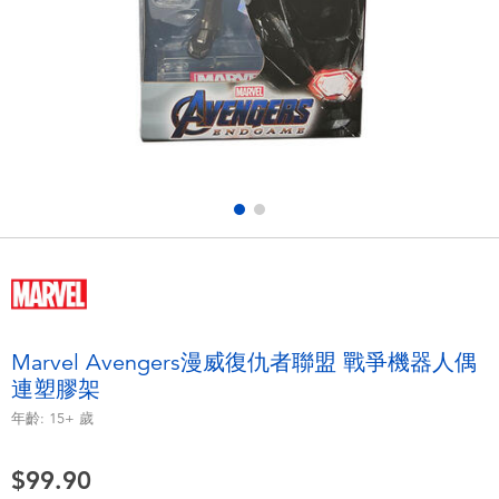
電子玩具
playpop
遊戲及拼圖系列
LEGO樂高
益智學習玩具
LeapFrog跳跳蛙
戶外及運動用品
Fuggler
派對用品
Tomica多美
角色扮演及造型系列
Globber高樂寶
Marvel Avengers漫威復仇者聯盟 戰爭機器人偶
連塑膠架
毛毛公仔玩具
年齡:
15+
歲
夏日用品
$99.90