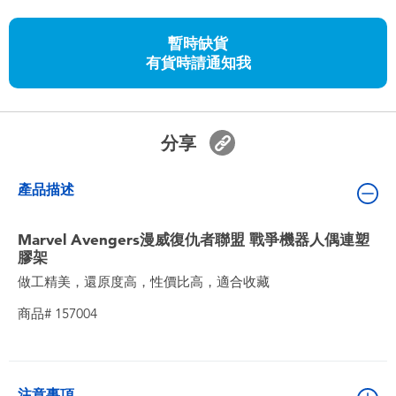
嬰兒及學前玩具
暫時缺貨
有貨時請通知我
任天堂 Switch
電池
分享
盲盒
產品描述
人氣角色
Marvel Avengers漫威復仇者聯盟 戰爭機器人偶連塑
膠架
生活精品
做工精美，還原度高，性價比高，適合收藏
商品# 157004
注意事項