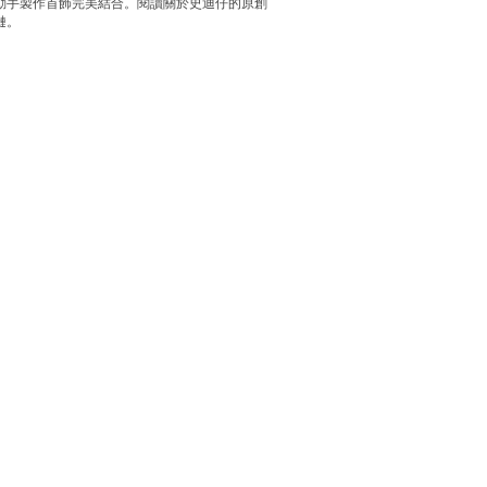
動手製作首飾完美結合。閱讀關於史迪仔的原創
鏈。