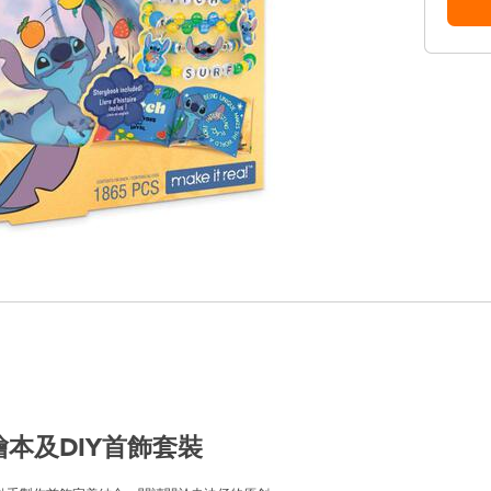
事繪本及DIY首飾套裝