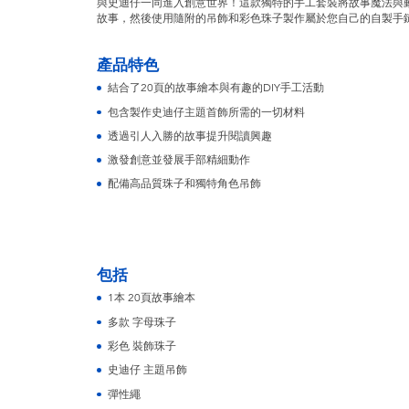
與史迪仔一同進入創意世界！這款獨特的手工套裝將故事魔法與
故事，然後使用隨附的吊飾和彩色珠子製作屬於您自己的自製手
產品特色
結合了20頁的故事繪本與有趣的DIY手工活動
包含製作史迪仔主題首飾所需的一切材料
透過引人入勝的故事提升閱讀興趣
激發創意並發展手部精細動作
配備高品質珠子和獨特角色吊飾
包括
1本 20頁故事繪本
多款 字母珠子
彩色 裝飾珠子
史迪仔 主題吊飾
彈性繩