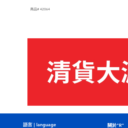
商品# 42064
語言 | language
關於"R"