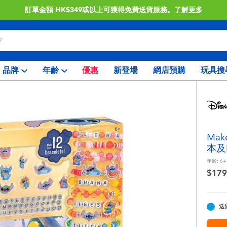
K$349或以上可獲得免費送貨服務。
了解更多
品牌
年齡
優惠
新登場
網店預購
玩具搜
Mak
本及
年齡:
6+
$179
送