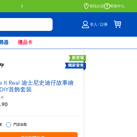
門店自取服務 網上購買並在店內取貨。
了解更多
尋找分店
幫助中心
登入 / 註冊
尋器
禮品卡
新登場
獨家發售
e It Real 迪士尼史迪仔故事繪
DIY首飾套裝
歲
.90
貨
門店自取