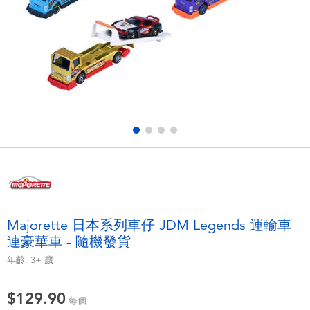
電子玩具
playpop
遊戲及拼圖系列
LEGO樂高
益智學習玩具
LeapFrog跳跳蛙
戶外及運動用品
Fuggler
派對用品
Tomica多美
角色扮演及造型系列
Globber高樂寶
Majorette 日本系列車仔 JDM Legends 運輸車
連豪華車 - 隨機發貨
毛毛公仔玩具
年齡:
3+
歲
夏日用品
$129.90
每個