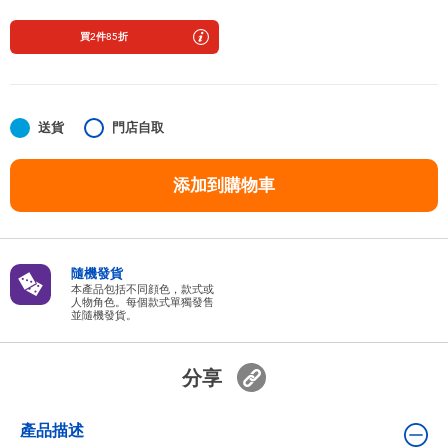
嬰兒及學前玩具
買2件85折
任天堂 Switch
電池
送貨
門店自取
添加到購物車
盲盒
人氣角色
隨機發貨
本產品包括不同顔色，款式或
生活精品
人物角色。每個款式單獨發售
並隨機發貨。
分享
產品描述