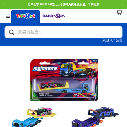
訂單金額 HK$349或以上可獲得免費送貨服務。
了解更多
返回
返回
返回
分類目錄
品牌
年齢
查看所有
人氣英雄,角色扮演,射擊玩具
Brunch Brother 早午餐兄弟
0~2歳
登入 / 註冊
單車,滑板車,騎乘車
Toy Story反斗奇兵
3~4歳
拼砌組合及樂高LEGO
Spider-Man蜘蛛俠
5~7歳
玩具車,貨車,火車及遙控系列
Mini Brands
8~11歳
手工藝,文具,蠟筆,泥膠,畫板
Play-Doh培樂多
12~14歳
娃娃, 芭比,收藏公仔
Pokemon寶可夢
14歳以上