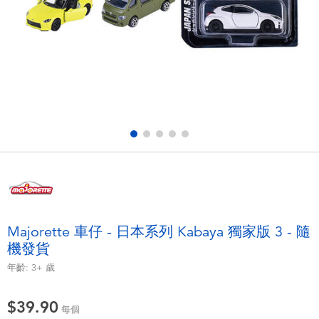
電子玩具
playpop
遊戲及拼圖系列
LEGO樂高
益智學習玩具
LeapFrog跳跳蛙
戶外及運動用品
Fuggler
派對用品
Tomica多美
角色扮演及造型系列
Globber高樂寶
Majorette 車仔 - 日本系列 Kabaya 獨家版 3 - 隨
機發貨
毛毛公仔玩具
年齡:
3+
歲
夏日用品
$39.90
每個