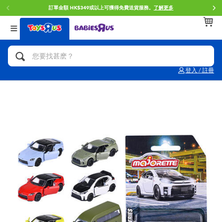
訂單金額 HK$349或以上可獲得免費送貨服務。
了解更多
返回
返回
返回
分類目錄
品牌
年齢
查看所有
人氣英雄,角色扮演,射擊玩具
Brunch Brother 早午餐兄弟
0~2歳
登入 / 註冊
單車,滑板車,騎乘車
Toy Story反斗奇兵
3~4歳
拼砌組合及樂高LEGO
Spider-Man蜘蛛俠
5~7歳
玩具車,貨車,火車及遙控系列
Mini Brands
8~11歳
手工藝,文具,蠟筆,泥膠,畫板
Play-Doh培樂多
12~14歳
娃娃, 芭比,收藏公仔
Pokemon寶可夢
14歳以上