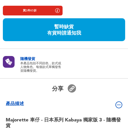
嬰兒及學前玩具
買2件85折
任天堂 Switch
暫時缺貨
有貨時請通知我
電池
盲盒
隨機發貨
本產品包括不同顔色，款式或
人物角色。每個款式單獨發售
人氣角色
並隨機發貨。
生活精品
分享
產品描述
Majorette 車仔 - 日本系列 Kabaya 獨家版 3 - 隨機發
貨