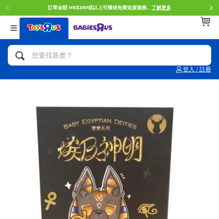
訂單金額 HK$349或以上可獲得免費送貨服務。
了解更多
返回
返回
返回
分類目錄
品牌
年齢
查看所有
人氣英雄,角色扮演,射擊玩具
Brunch Brother 早午餐兄弟
0~2歳
登入 / 註冊
單車,滑板車,騎乘車
Toy Story反斗奇兵
3~4歳
拼砌組合及樂高LEGO
Spider-Man蜘蛛俠
5~7歳
玩具車,貨車,火車及遙控系列
Mini Brands
8~11歳
手工藝,文具,蠟筆,泥膠,畫板
Play-Doh培樂多
12~14歳
娃娃, 芭比,收藏公仔
Pokemon寶可夢
14歳以上