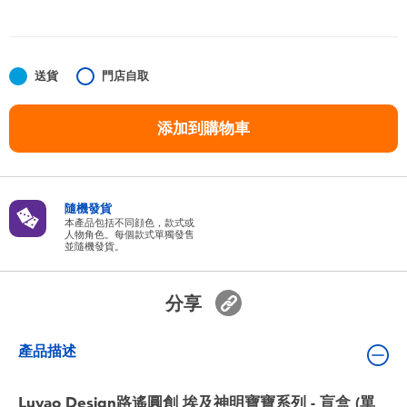
嬰兒及學前玩具
任天堂 Switch
送貨
門店自取
電池
添加到購物車
盲盒
隨機發貨
人氣角色
本產品包括不同顔色，款式或
人物角色。每個款式單獨發售
並隨機發貨。
生活精品
分享
產品描述
Luyao Design路遙圓創 埃及神明寶寶系列 - 盲盒 (單