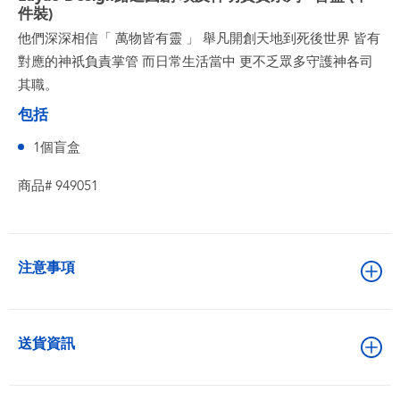
件裝)
他們深深相信「 萬物皆有靈 」 舉凡開創天地到死後世界 皆有
對應的神祇負責掌管 而日常生活當中 更不乏眾多守護神各司
其職。
包括
1個盲盒
商品# 949051
注意事項
送貨資訊