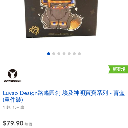
電子玩具
playpop
遊戲及拼圖系列
LEGO樂高
益智學習玩具
LeapFrog跳跳蛙
戶外及運動用品
Fuggler
派對用品
Tomica多美
新登場
角色扮演及造型系列
Globber高樂寶
Luyao Design路遙圓創 埃及神明寶寶系列 - 盲盒
(單件裝)
毛毛公仔玩具
年齡:
15+
歲
夏日用品
$79.90
每個