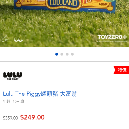
電子玩具
playpop
遊戲及拼圖系列
LEGO樂高
益智學習玩具
LeapFrog跳跳蛙
戶外及運動用品
Fuggler
派對用品
Tomica多美
特價
角色扮演及造型系列
Globber高樂寶
Lulu The Piggy罐頭豬 大富翁
毛毛公仔玩具
年齡:
15+
歲
$249.00
夏日用品
價格從
至
$359.00