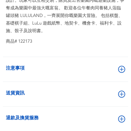
設計。玩家可以互相交易，購買及出售樂園內嘅遊樂設施，爭
奪成為樂園中最強大嘅富翁。 歡迎各位午餐肉同養豬人蒞臨
罐頭豬 LULULAND，一齊展開你嘅樂園大冒險。 包括棋盤、
基礎棋子組、LuLu 遊戲紙幣、地契卡、機會卡、福利卡、設
施、骰子及說明書。
商品# 122173
注意事項
送貨資訊
退款及換貨服務