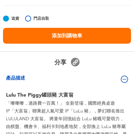
嬰兒及學前玩具
送貨
門店自取
任天堂 Switch
添加到購物車
電池
盲盒
分享
人氣角色
產品描述
生活精品
Lulu The Piggy罐頭豬 大富翁
「嚟嚟嚟，過路費一百萬！」 全新登場，國際經典桌遊
IP「大富翁」聯乘超人氣可愛 IP「LuLu 豬」，夢幻聯名推出
LULULAND 大富翁。 將童年回憶結合 LuLu 豬嘅可愛萌力，
由棋盤、機會卡、福利卡到地產地契，全部換上 LuLu 豬專屬