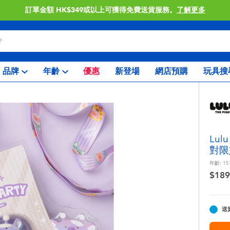
訂單金額 HK$349或以上可獲得免費送貨服務。
了解更多
品牌
年齡
優惠
新登場
網店預購
玩具搜
Lul
對限
年齡:
15
$189
送