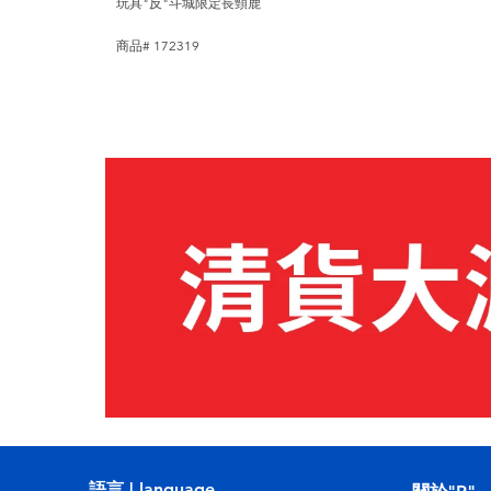
玩具"反"斗城限定長頸鹿
商品# 172319
語言 | language