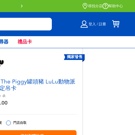
門店自取服務 網上購買並在店內
尋找分店
幫助中心
登入 / 註冊
尋器
禮品卡
獨家發售
u The Piggy罐頭豬 LuLu動物派
定吊卡
+
歲
.00
貨
門店自取