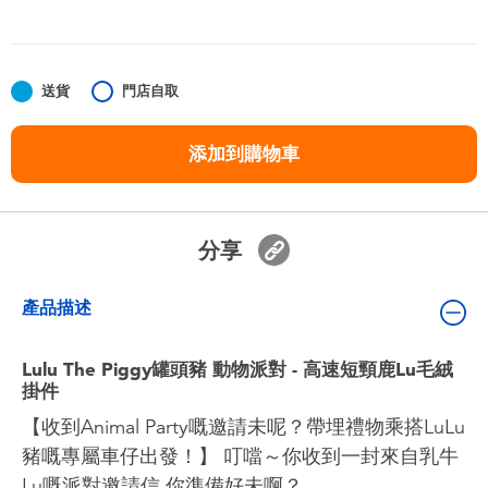
嬰兒及學前玩具
任天堂 Switch
送貨
門店自取
電池
添加到購物車
盲盒
分享
人氣角色
產品描述
生活精品
Lulu The Piggy罐頭豬 動物派對 - 高速短頸鹿Lu毛絨
掛件
【收到Animal Party嘅邀請未呢？帶埋禮物乘搭LuLu
豬嘅專屬車仔出發！】 叮噹～你收到一封來自乳牛
Lu嘅派對邀請信,你準備好未啊？