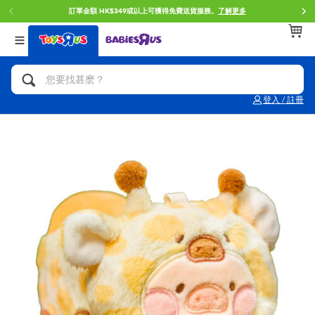
訂單金額 HK$349或以上可獲得免費送貨服務。
了解更多
返回
返回
返回
分類目錄
品牌
年齢
查看所有
人氣英雄,角色扮演,射擊玩具
Brunch Brother 早午餐兄弟
0~2歳
登入 / 註冊
單車,滑板車,騎乘車
Toy Story反斗奇兵
3~4歳
拼砌組合及樂高LEGO
Spider-Man蜘蛛俠
5~7歳
玩具車,貨車,火車及遙控系列
Mini Brands
8~11歳
手工藝,文具,蠟筆,泥膠,畫板
Play-Doh培樂多
12~14歳
娃娃, 芭比,收藏公仔
Pokemon寶可夢
14歳以上