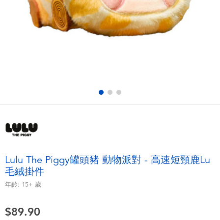
電子玩具
playpop
遊戲及拼圖系列
LEGO樂高
益智學習玩具
LeapFrog跳跳蛙
戶外及運動用品
Fuggler
派對用品
Tomica多美
角色扮演及造型系列
Globber高樂寶
Lulu The Piggy罐頭豬 動物派對 - 高速短頸鹿Lu
毛絨掛件
毛毛公仔玩具
年齡:
15+
歲
夏日用品
$89.90