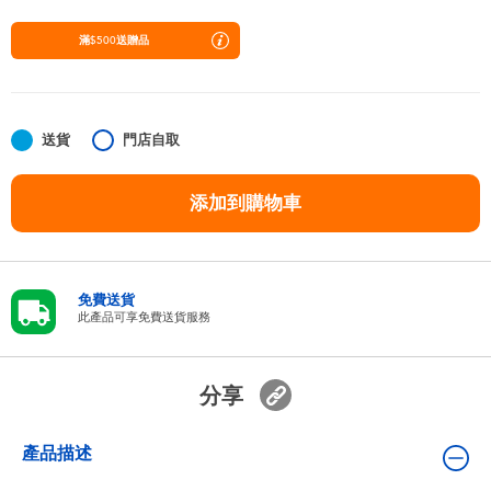
嬰兒及學前玩具
滿$500送贈品
任天堂 Switch
電池
送貨
門店自取
添加到購物車
盲盒
人氣角色
免費送貨
此產品可享免費送貨服務
生活精品
分享
產品描述