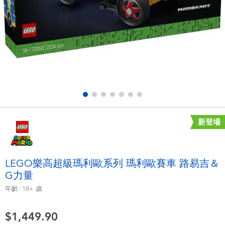
電子玩具
playpop
遊戲及拼圖系列
LEGO樂高
益智學習玩具
LeapFrog跳跳蛙
戶外及運動用品
Fuggler
派對用品
Tomica多美
新登場
角色扮演及造型系列
Globber高樂寶
LEGO樂高超級瑪利歐系列 瑪利歐賽車 路易吉＆
G力量
毛毛公仔玩具
年齡:
18+
歲
夏日用品
$1,449.90