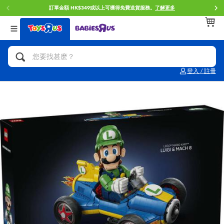
訂單金額 HK$349或以上可獲得免費送貨服務。
了解更多
返回
返回
返回
分類目錄
品牌
年齢
查看所有
人氣英雄,角色扮演,射擊玩具
Brunch Brother 早午餐兄弟
0~2歳
登入 / 註冊
單車,滑板車,騎乘車
Toy Story反斗奇兵
3~4歳
拼砌組合及樂高LEGO
Spider-Man蜘蛛俠
5~7歳
玩具車,貨車,火車及遙控系列
Mini Brands
8~11歳
手工藝,文具,蠟筆,泥膠,畫板
Play-Doh培樂多
12~14歳
娃娃, 芭比,收藏公仔
Pokemon寶可夢
14歳以上