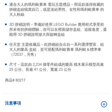
適合大人的瑪利歐賽車 電玩主題禮品－用這款值得收藏的
拼砌盒組犒賞自己，或是送給男性、女性和瑪利歐賽車 的
大人粉絲
3D 拼砌說明－準備好使用 LEGO Builder 應用程式享受前
所未有的拼砌體驗，你可以在裡面儲存盒組、追蹤進度，還
能用 3D 拼砌說明放大與旋轉盒組
任天堂 主題收藏品－此拼砌組合出自一系列選擇豐富、給
大人的樂高 盒組，並可搭配瑪利歐賽車 瑪利歐＆標準車
（72037，另售）
尺寸－這款由 2,234 個零件組成的樂高 積木展示模型高逾
25 公分、長逾 41 公分、寬逾 23 公分
商品# 80217
注意事項