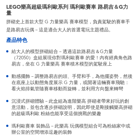
LEGO樂高超級瑪利歐系列 瑪利歐賽車 路易吉＆G力
量
拼砌史上首款大型 G 力量樂高 賽車模型，負責駕駛的賽車手
是路易吉玩偶－這是適合大人的首選電玩主題禮品。
產品特色
給大人的模型拼砌組合－透過這款路易吉＆G力量
（72050）盒組展現你對瑪利歐賽車 的愛！內有經典角色路
易吉，坐在 G 力量樂高 賽車積木模型的駕駛座上
動感擺飾－調整路易吉的頭、手臂和手，為他擺姿勢，然後
在底座上以動態角度展示 G 力量，或開著這輛賽車飛馳：
看火焰排氣管隨賽車移動而旋轉，並利用方向盤來轉彎
沉浸式拼砌體驗－此盒組為進階樂高 拼砌者帶來好玩的創
意活動，並包含逐步拼砌說明，因此即使是剛接觸樂高拼砌
的超級瑪利歐 粉絲也能享受這個挑戰的樂趣
瑪利歐賽車 裝飾品－此樂高 玩偶模型組合可為粉絲家中或
辦公室的空間增添逗趣的裝飾