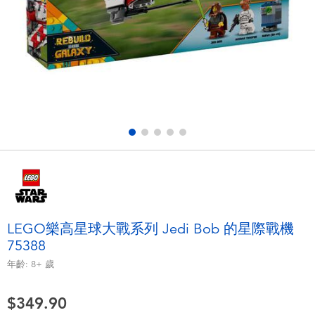
電子玩具
playpop
遊戲及拼圖系列
LEGO樂高
益智學習玩具
LeapFrog跳跳蛙
戶外及運動用品
Fuggler
派對用品
Tomica多美
角色扮演及造型系列
Globber高樂寶
LEGO樂高星球大戰系列 Jedi Bob 的星際戰機
75388
毛毛公仔玩具
年齡:
8+
歲
夏日用品
$349.90