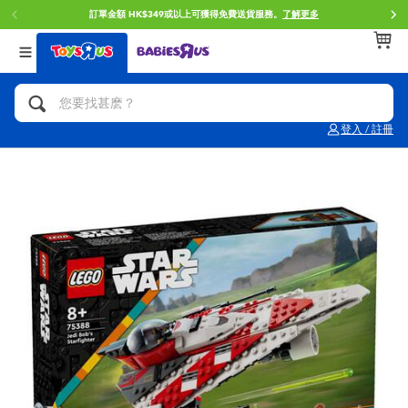
訂單金額 HK$349或以上可獲得免費送貨服務。
了解更多
返回
返回
返回
分類目錄
品牌
年齢
查看所有
人氣英雄,角色扮演,射擊玩具
Brunch Brother 早午餐兄弟
0~2歳
登入 / 註冊
單車,滑板車,騎乘車
Toy Story反斗奇兵
3~4歳
拼砌組合及樂高LEGO
Spider-Man蜘蛛俠
5~7歳
玩具車,貨車,火車及遙控系列
Mini Brands
8~11歳
手工藝,文具,蠟筆,泥膠,畫板
Play-Doh培樂多
12~14歳
娃娃, 芭比,收藏公仔
Pokemon寶可夢
14歳以上