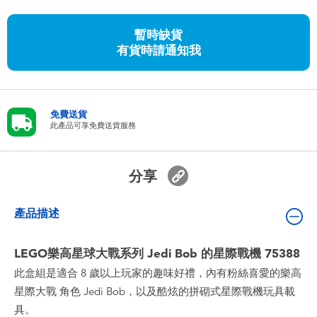
嬰兒及學前玩具
暫時缺貨
有貨時請通知我
任天堂 Switch
電池
免費送貨
此產品可享免費送貨服務
盲盒
人氣角色
分享
生活精品
產品描述
LEGO樂高星球大戰系列 Jedi Bob 的星際戰機 75388
此盒組是適合 8 歲以上玩家的趣味好禮，內有粉絲喜愛的樂高
星際大戰 角色 Jedi Bob，以及酷炫的拼砌式星際戰機玩具載
具。