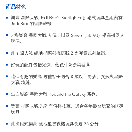
產品特色
樂高 星際大戰 Jedi Bob's Starfighter 拼砌式玩具盒組內有
Jedi Bob 的星際戰機.
2 隻樂高 星際大戰 人偶，以及 Servo（SR-V0）樂高機器人
玩偶.
此星際大戰 絕地星際戰機搭載 2 支彈簧式射擊器.
好玩的配件包括光劍、藍色牛奶盒與香蕉.
這個有趣的樂高 送禮點子適合 8 歲以上男孩、女孩與星際
大戰 粉絲.
出自樂高 星際大戰 Rebuild the Galaxy 系列.
樂高 星際大戰 系列有值得收藏、適合各年齡層玩家的拼砌
玩具.
此拼砌式樂高 絕地星際戰機玩具長逾 26 公分