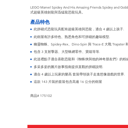
LEGO Marvel Spidey And His Amazing Friends Spidey and Go
式超級英雄劍龍與迅猛龍恐龍玩具。
產品特色
此拼砌式恐龍玩具配有超級英雄與恐龍，適合 4 歲以上孩子.
此樹屋有許多特色、熟悉角色和可拼砌的趣味模型.
幽靈蜘蛛、Spidey-Rex、Dino-Spin 與 Trace-E 大戰 Trapster 和 
包含 3 支射擊器、大型蛛網零件、寶箱等等.
此送禮點子適合喜歡恐龍和《蜘蛛俠與他的神奇朋友們》的粉絲
多采多姿的圖片故事指南提供直觀的拼砌說明.
適合 4 歲以上玩家的樂高 套裝帶領孩子走進想像遊戲的世界.
這款 143 片裝的套裝包含高逾 16 公分的樹屋
商品# 175102