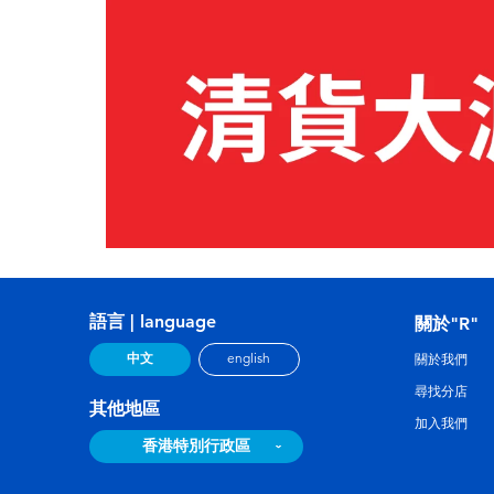
語言 | language
關於"R"
中文
english
關於我們
尋找分店
其他地區
加入我們
香港特別行政區