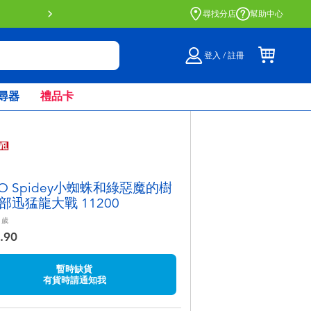
門店自取服務 網上購買並在店內
尋找分店
幫助中心
登入 / 註冊
尋器
禮品卡
GO Spidey小蜘蛛和綠惡魔的樹
部迅猛龍大戰 11200
歲
.90
暫時缺貨
有貨時請通知我