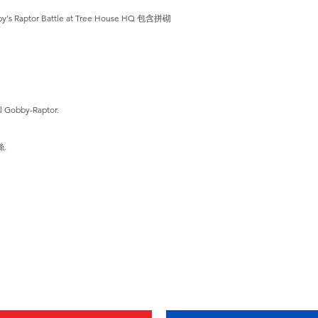
bby's Raptor Battle at Tree House HQ 包含拼砌
Gobby-Raptor.
.