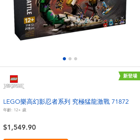
電子玩具
playpop
遊戲及拼圖系列
LEGO樂高
益智學習玩具
LeapFrog跳跳蛙
戶外及運動用品
Fuggler
派對用品
Tomica多美
新登場
角色扮演及造型系列
Globber高樂寶
LEGO樂高幻影忍者系列 究極猛龍激戰 71872
毛毛公仔玩具
年齡:
12+
歲
$1,549.90
夏日用品