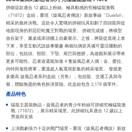
拼砌這款適合 12 歲以上粉絲、極具動感的究極猛龍激戰
（71872）盒組，重現《旋風忍者傳說》新故事線「Duskfall」
精采的最終決戰。這款令人驚嘆的拼砌玩具刻劃了四頭龍與從
地面現身的邪惡巨蛇魔王對戰的場景。 拼砌完成後，將模型
放在架子、書桌或床頭櫃上自豪展示。之後，將龍從底座上拿
下來，享受互動式說故事樂趣 兩個玩偶皆具備可靈活擺動的
部位，包括頭、頸部、下顎、尾巴與翅膀，為遊戲和展示帶來
更多可能性。忍者迷還能加進 4 隻旋風忍者人偶：金、蜜拉、
內特與鬼怪將軍，重溫超人氣電視影集的精采場景。 發掘更
多樂高 旋風忍者系列盒組（另售），包括龍、交通工具與寺
廟，體驗無盡的角色扮演冒險。此盒組包含 2,178 個零件。
產品特色
猛龍主題裝飾品－旋風忍者的青少年粉絲可拼砌究極猛龍激
戰（71872），展示精采場景。此拼砌玩具適合 12 歲以上
男孩與女孩
上演戲劇張力十足的戰鬥場景－重現《旋風忍者傳說》新故