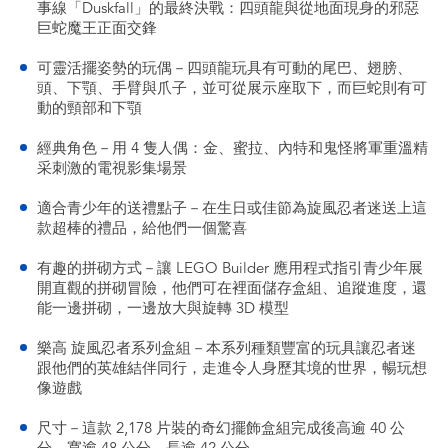
事線「Duskfall」的最終決戰：四頭龍與從地面現身的邪惡
巨蛇魔王正面交鋒
可靈活擺姿勢的玩偶－四頭龍玩具有可動的尾巴、翅膀、
頭、下顎、手臂與爪子，並可從展示座取下，而巨蛇則有可
動的頸部和下顎
經典角色－用 4 隻人偶：金、蜜拉、內特和鬼怪將軍重溫精
采刺激的電視影集場景
適合青少年的送禮點子－在生日或佳節為旋風忍者迷送上這
款超棒的禮品，給他們一個驚喜
有趣的拼砌方式－讓 LEGO Builder 應用程式指引青少年展
開直觀的拼砌冒險，他們可在裡面儲存盒組、追蹤進度，還
能一邊拼砌，一邊放大與旋轉 3D 模型
樂高 旋風忍者系列盒組－本系列種類豐富的玩具讓忍者迷
跟他們的英雄結伴同行，走進令人身歷其境的世界，暢玩想
像遊戲
尺寸－這款 2,178 片裝的奇幻擺飾盒組完成後高逾 40 公