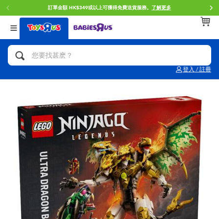
訂單金額 HK$349或以上可獲得免費送貨服務。
了解更多
返回
返回
返回
分類目錄
品牌
年齢
查看所有
人氣英雄,角色扮演,射擊玩具
Brunch Brother 早午餐兄弟
0~2歳
登入 / 註冊
單車,滑板車,騎乘車
Toy Story反斗奇兵
3~4歳
拼砌組合及樂高LEGO
Spider-Man蜘蛛俠
5~7歳
玩具車,貨車,火車及遙控系列
Mini Brands
8~11歳
手工藝,文具,蠟筆,泥膠,畫板
Play-Doh培樂多
12~14歳
娃娃, 芭比,收藏公仔
Pokemon寶可夢
14歳以上