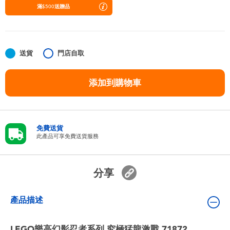
嬰兒及學前玩具
滿$500送贈品
任天堂 Switch
送貨
門店自取
電池
添加到購物車
盲盒
人氣角色
免費送貨
此產品可享免費送貨服務
生活精品
分享
產品描述
LEGO樂高幻影忍者系列 究極猛龍激戰 71872