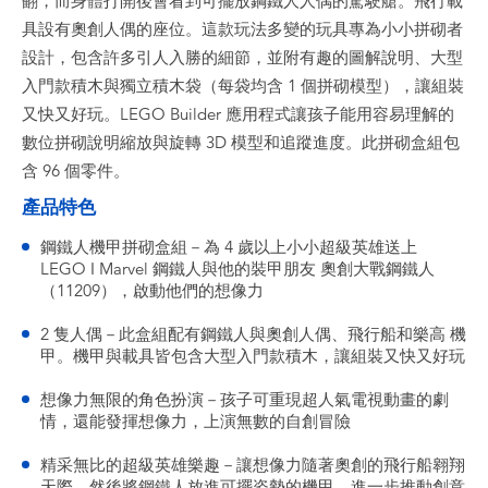
翻，而身體打開後會看到可擺放鋼鐵人人偶的駕駛艙。飛行載
具設有奧創人偶的座位。這款玩法多變的玩具專為小小拼砌者
設計，包含許多引人入勝的細節，並附有趣的圖解說明、大型
入門款積木與獨立積木袋（每袋均含 1 個拼砌模型），讓組裝
又快又好玩。LEGO Builder 應用程式讓孩子能用容易理解的
數位拼砌說明縮放與旋轉 3D 模型和追蹤進度。此拼砌盒組包
含 96 個零件。
產品特色
鋼鐵人機甲拼砌盒組－為 4 歲以上小小超級英雄送上
LEGO ǀ Marvel 鋼鐵人與他的裝甲朋友 奧創大戰鋼鐵人
（11209），啟動他們的想像力
2 隻人偶－此盒組配有鋼鐵人與奧創人偶、飛行船和樂高 機
甲。機甲與載具皆包含大型入門款積木，讓組裝又快又好玩
想像力無限的角色扮演－孩子可重現超人氣電視動畫的劇
情，還能發揮想像力，上演無數的自創冒險
精采無比的超級英雄樂趣－讓想像力隨著奧創的飛行船翱翔
天際，然後將鋼鐵人放進可擺姿勢的機甲，進一步推動創意