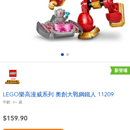
電子玩具
playpop
遊戲及拼圖系列
LEGO樂高
益智學習玩具
LeapFrog跳跳蛙
戶外及運動用品
Fuggler
派對用品
Tomica多美
新登場
角色扮演及造型系列
Globber高樂寶
LEGO樂高漫威系列 奧創大戰鋼鐵人 11209
毛毛公仔玩具
年齡:
4+
歲
$159.90
夏日用品