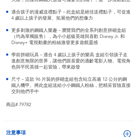
適合孩子的漫威送禮點子－此盒組是絕佳送禮點子，可促進
4 歲以上孩子的發展、拓展他們的想像力
更多刺激的鋼鐵人樂趣－瀏覽我們的全系列創意拼砌盒組
（均為單獨販售），為小小超級英雄與喜歡 Disney Jr. 和
Disney+ 電視動畫的粉絲激發更多遊戲靈感
學前拼砌玩具－適合 4 歲以上孩子的樂高 盒組引領孩子走
進創意無限的世界，讓他們跟喜愛的適齡電影人物、電視角
色與平民英雄一起冒險，帶來啟發
尺寸－這款 96 片裝的拼砌盒組包含站立高逾 12 公分的鋼
鐵人機甲。將此盒組送給小小鋼鐵人粉絲，把精采冒險直接
交到他們手中
商品# 79782
注意事項