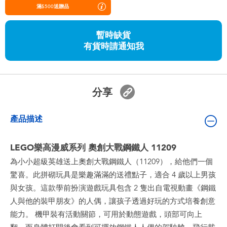
嬰兒及學前玩具
滿$500送贈品
暫時缺貨
任天堂 Switch
有貨時請通知我
電池
分享
盲盒
產品描述
人氣角色
LEGO樂高漫威系列 奧創大戰鋼鐵人 11209
生活精品
為小小超級英雄送上奧創大戰鋼鐵人（11209），給他們一個
驚喜。此拼砌玩具是樂趣滿滿的送禮點子，適合 4 歲以上男孩
與女孩。這款學前扮演遊戲玩具包含 2 隻出自電視動畫《鋼鐵
人與他的裝甲朋友》的人偶，讓孩子透過好玩的方式培養創意
能力。 機甲裝有活動關節，可用於動態遊戲，頭部可向上