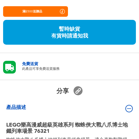
嬰兒及學前玩具
滿$500送贈品
任天堂 Switch
暫時缺貨
有貨時請通知我
電池
盲盒
免費送貨
此產品可享免費送貨服務
人氣角色
分享
生活精品
產品描述
LEGO樂高漫威超級英雄系列 蜘蛛俠大戰八爪博士地
鐵列車場景 76321