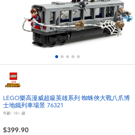
電子玩具
playpop
遊戲及拼圖系列
LEGO樂高
益智學習玩具
LeapFrog跳跳蛙
戶外及運動用品
Fuggler
派對用品
Tomica多美
角色扮演及造型系列
Globber高樂寶
LEGO樂高漫威超級英雄系列 蜘蛛俠大戰八爪博
士地鐵列車場景 76321
毛毛公仔玩具
年齡:
18+
歲
夏日用品
$399.90