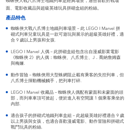
蜘蛛俠大戰八爪博士地鐵列車是經典場景，適合喜歡對戰場
面、電影收藏品與超級英雄玩具拼砌盒組的粉絲。
產品特色
蜘蛛俠大戰八爪博士地鐵列車場景－此 LEGO ǀ Marvel 拼
砌式列車兒童玩具是一款可遊玩與展示的超級英雄好禮，適
合 9 歲以上男孩和女孩.
LEGO ǀ Marvel 人偶－此拼砌盒組包含出自漫威影業電影
《蜘蛛俠 2》的人偶：蜘蛛俠、八爪博士、J．喬納詹姆森
與梅嬸.
動作冒險－蜘蛛俠用大型蛛網阻止載有乘客的失控列車，但
八爪博士揮動機械觸手，把列車打碎.
LEGO ǀ Marvel 收藏品－蜘蛛俠人偶配有蒙面和未蒙面的頭
部，而列車車頂可掀起，便於進入有空間讓 1 個乘客乘坐的
內部.
適合孩子的拼砌式地鐵列車盒組－此超級英雄好禮適合 9 歲
以上男孩與女孩，也適合喜歡漫威電影、動作冒險和拼砌式
戰鬥玩具的粉絲.