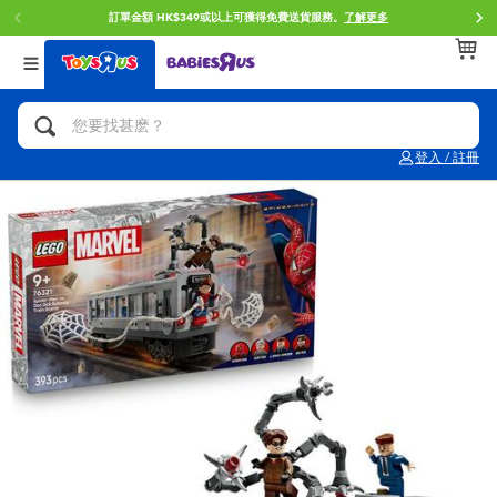
訂單金額 HK$349或以上可獲得免費送貨服務。
了解更多
返回
返回
返回
分類目錄
品牌
年齢
查看所有
人氣英雄,角色扮演,射擊玩具
Brunch Brother 早午餐兄弟
0~2歳
登入 / 註冊
單車,滑板車,騎乘車
Toy Story反斗奇兵
3~4歳
拼砌組合及樂高LEGO
Spider-Man蜘蛛俠
5~7歳
玩具車,貨車,火車及遙控系列
Mini Brands
8~11歳
手工藝,文具,蠟筆,泥膠,畫板
Play-Doh培樂多
12~14歳
娃娃, 芭比,收藏公仔
Pokemon寶可夢
14歳以上