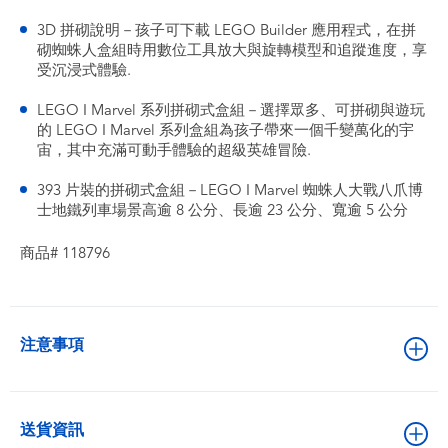
3D 拼砌說明－孩子可下載 LEGO Builder 應用程式，在拼
砌蜘蛛人盒組時用數位工具放大與旋轉模型和追蹤進度，享
受沉浸式體驗.
LEGO ǀ Marvel 系列拼砌式盒組－選擇眾多、可拼砌與遊玩
的 LEGO ǀ Marvel 系列盒組為孩子帶來一個千變萬化的宇
宙，其中充滿可動手體驗的超級英雄冒險.
393 片裝的拼砌式盒組－LEGO ǀ Marvel 蜘蛛人大戰八爪博
士地鐵列車場景高逾 8 公分、長逾 23 公分、寬逾 5 公分
商品# 118796
注意事項
送貨資訊