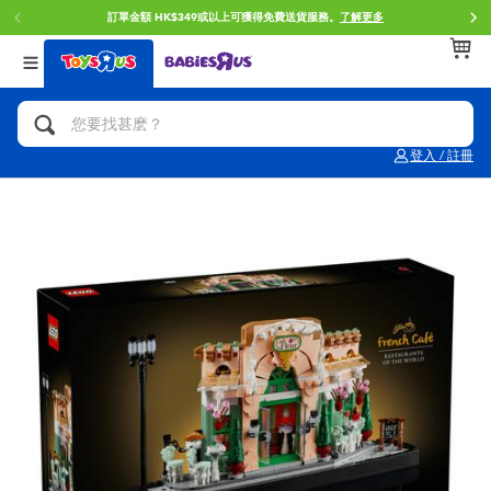
訂單金額 HK$349或以上可獲得免費送貨服務。
了解更多
返回
返回
返回
分類目錄
品牌
年齢
查看所有
人氣英雄,角色扮演,射擊玩具
Brunch Brother 早午餐兄弟
0~2歳
登入 / 註冊
單車,滑板車,騎乘車
Toy Story反斗奇兵
3~4歳
拼砌組合及樂高LEGO
Spider-Man蜘蛛俠
5~7歳
玩具車,貨車,火車及遙控系列
Mini Brands
8~11歳
手工藝,文具,蠟筆,泥膠,畫板
Play-Doh培樂多
12~14歳
娃娃, 芭比,收藏公仔
Pokemon寶可夢
14歳以上