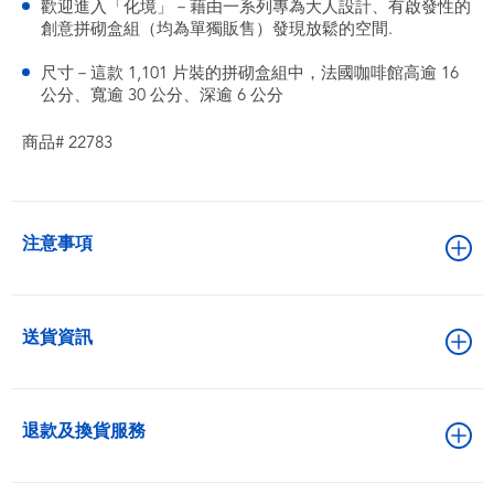
歡迎進入「化境」－藉由一系列專為大人設計、有啟發性的
創意拼砌盒組（均為單獨販售）發現放鬆的空間.
尺寸－這款 1,101 片裝的拼砌盒組中，法國咖啡館高逾 16
公分、寬逾 30 公分、深逾 6 公分
商品# 22783
注意事項
送貨資訊
退款及換貨服務