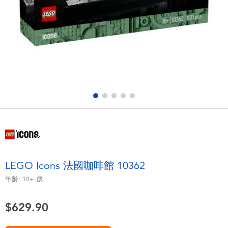
電子玩具
playpop
遊戲及拼圖系列
LEGO樂高
益智學習玩具
LeapFrog跳跳蛙
戶外及運動用品
Fuggler
派對用品
Tomica多美
角色扮演及造型系列
Globber高樂寶
LEGO Icons 法國咖啡館 10362
毛毛公仔玩具
年齡:
18+
歲
$629.90
夏日用品