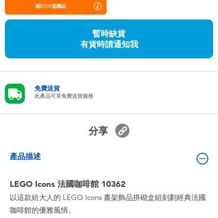
嬰兒及學前玩具
滿$500送贈品
暫時缺貨
任天堂 Switch
有貨時請通知我
電池
免費送貨
盲盒
此產品可享免費送貨服務
人氣角色
分享
生活精品
產品描述
LEGO Icons 法國咖啡館 10362
以這款給大人的 LEGO Icons 書架飾品拼砌盒組刻劃經典法國
咖啡館的優雅風情。