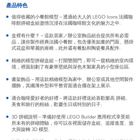
產品特色
值得收藏的小餐館模型－透過給大人的 LEGO Icons 法國咖
啡館拼砌盒組盡情沉浸在法國咖啡館文化的魅力之中.
盒裡有什麼？－這款居家／辦公室飾品組合提供所有必需
品，讓你製作經典法國小餐館，包含優美如畫的門面、懸掛
式花盆和華麗的座椅，此外還有餐點和陶瓷餐具配件.
精緻的模型拼砌盒組－打開雙開門，即可一窺精緻的室內環
境，裡面刻劃了有豪華壁紙與深色木製家具的小型座位區.
書架飾品－用這款精緻模型為家中、辦公室或其他空間製作
擺飾，其纖薄外型和平整背面適合擺在架上展示.
適合咖啡愛好者的好禮－將這款好禮送給喜歡樂高 拼砌、
美食和旅行的粉絲，歡慶生日或特別的日子.
3D 拼砌說明－準備好使用 LEGO Builder 應用程式享受前
所未有的拼砌體驗，你可以在裡面儲存盒組、追蹤進度、放
大與旋轉 3D 模型.