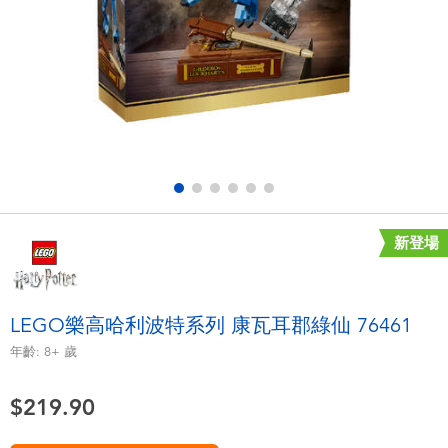
電子玩具
playpop
遊戲及拼圖系列
LEGO樂高
益智學習玩具
LeapFrog跳跳蛙
戶外及運動用品
Fuggler
派對用品
Tomica多美
新登場
角色扮演及造型系列
Globber高樂寶
LEGO樂高哈利波特系列 康瓦耳郡綠仙 76461
毛毛公仔玩具
年齡:
8+
歲
$219.90
夏日用品