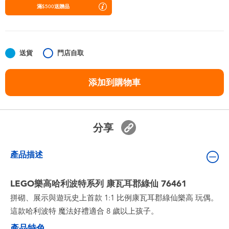
嬰兒及學前玩具
滿$500送贈品
任天堂 Switch
送貨
門店自取
電池
添加到購物車
盲盒
人氣角色
分享
生活精品
產品描述
LEGO樂高哈利波特系列 康瓦耳郡綠仙 76461
拼砌、展示與遊玩史上首款 1:1 比例康瓦耳郡綠仙樂高 玩偶。
這款哈利波特 魔法好禮適合 8 歲以上孩子。
產品特色