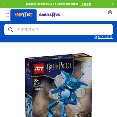
訂單金額 HK$349或以上可獲得免費送貨服務。
了解更多
返回
返回
返回
分類目錄
品牌
年齢
查看所有
人氣英雄,角色扮演,射擊玩具
Brunch Brother 早午餐兄弟
0~2歳
登入 / 註冊
單車,滑板車,騎乘車
Toy Story反斗奇兵
3~4歳
拼砌組合及樂高LEGO
Spider-Man蜘蛛俠
5~7歳
玩具車,貨車,火車及遙控系列
Mini Brands
8~11歳
手工藝,文具,蠟筆,泥膠,畫板
Play-Doh培樂多
12~14歳
娃娃, 芭比,收藏公仔
Pokemon寶可夢
14歳以上