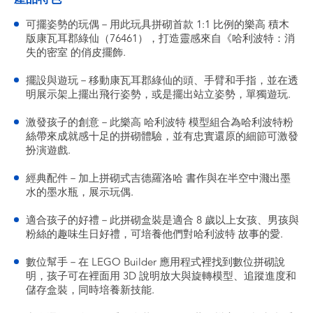
可擺姿勢的玩偶－用此玩具拼砌首款 1:1 比例的樂高 積木
版康瓦耳郡綠仙（76461），打造靈感來自《哈利波特：消
失的密室 的俏皮擺飾.
擺設與遊玩－移動康瓦耳郡綠仙的頭、手臂和手指，並在透
明展示架上擺出飛行姿勢，或是擺出站立姿勢，單獨遊玩.
激發孩子的創意－此樂高 哈利波特 模型組合為哈利波特粉
絲帶來成就感十足的拼砌體驗，並有忠實還原的細節可激發
扮演遊戲.
經典配件－加上拼砌式吉德羅洛哈 書作與在半空中濺出墨
水的墨水瓶，展示玩偶.
適合孩子的好禮－此拼砌盒裝是適合 8 歲以上女孩、男孩與
粉絲的趣味生日好禮，可培養他們對哈利波特 故事的愛.
數位幫手－在 LEGO Builder 應用程式裡找到數位拼砌說
明，孩子可在裡面用 3D 說明放大與旋轉模型、追蹤進度和
儲存盒裝，同時培養新技能.