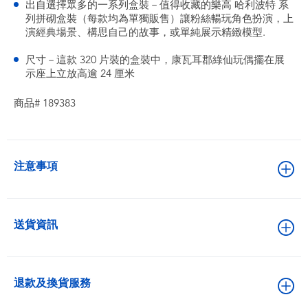
出自選擇眾多的一系列盒裝－值得收藏的樂高 哈利波特 系
列拼砌盒裝（每款均為單獨販售）讓粉絲暢玩角色扮演，上
演經典場景、構思自己的故事，或單純展示精緻模型.
尺寸－這款 320 片裝的盒裝中，康瓦耳郡綠仙玩偶擺在展
示座上立放高逾 24 厘米
商品# 189383
注意事項
送貨資訊
退款及換貨服務