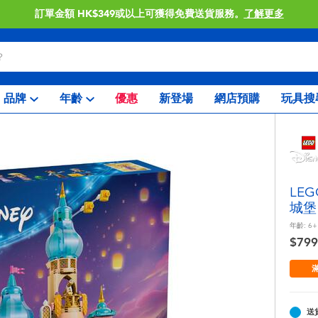
訂單金額 HK$349或以上可獲得免費送貨服務。
了解更多
品牌
年齡
優惠
新登場
網店預購
玩具搜
LE
城堡 
年齡:
6+
$799
滿
送