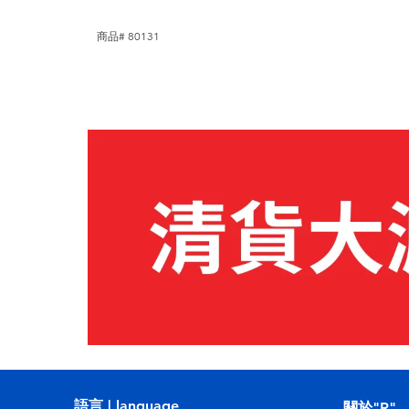
商品# 80131
語言 | language
關於"R"