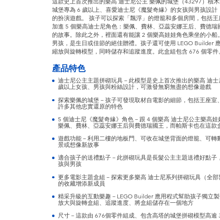
這款史上首次推出的樂高 迪士尼公主 樂佩的城堡（43297）
城堡專為 6 歲以上、喜愛迪士尼《魔髮奇緣》的女孩與男孩設
的扮演遊戲。 孩子可以探索「飄浮」的燈籠和多個房間，包括
加進 5 個樂高迪士尼角色：樂佩、費林、亞蕊安娜王后、費德
的故事。除此之外，裡面還有能讓 2 個樂高娃娃角色乘坐的小船
男孩，是生日或佳節的絕佳贈禮。孩子還可使用 LEGO Builder
縮放與旋轉模型，同時儲存和追蹤進度。此盒組包含 676 個零件
產品特色
迪士尼公主主題拼砌玩具－此模型是史上首次推出的樂高 迪士尼公
歲以上女孩、男孩與粉絲設計，可激發無窮無盡的想像遊戲
探索樂佩的城堡－孩子可發現取材自電影的細節，包括王座室
許多其他忠實還原的特色
5 個迪士尼《魔髮奇緣》角色－跟 4 個樂高 迪士尼公主樂
樂佩、費林、亞蕊安娜王后與費德瑞國王，而帕斯卡也在這款
遊戲功能－利用二樓的地板門、可收在城堡背面的燈籠、可轉
景或想像新故事
適合孩子的送禮點子－此拼砌玩具是長髮公主主題送禮好點子，
孩與男孩
更多電影主題盒組－探索更多樂高 迪士尼系列拼砌玩具（全
的收藏增添新成員
精采升級的互動樂趣－LEGO Builder 應用程式幫助孩子獨
放大與旋轉盒組、追蹤進度、將盒組儲存在一個地方
尺寸－這款由 676個零件組成、包含高塔的城堡拼砌模型高逾 37