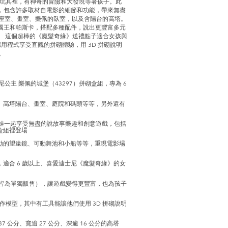
積木玩具裡，有神奇的冒險和大發現等著孩子。此
計，包含許多取材自電影的細節和功能，帶來無盡
王座室、畫室、樂佩的臥室，以及含陽台的高塔。
瑞國王和帕斯卡，搭配多種配件，說出更豐富多元
。 這個超棒的《魔髮奇緣》送禮點子適合女孩與
 應用程式享受直觀的拼砌體驗，用 3D 拼砌說明
。
主 樂佩的城堡（43297）拼砌盒組，專為 6
、高塔陽台、畫室、庭院和碼頭等等，另外還有
高娃娃一起享受無盡的說故事樂趣和創意遊戲，包括
盒組裡登場
動的望遠鏡、可動舞池和小船等等，重現電影場
適合 6 歲以上、喜愛迪士尼《魔髮奇緣》的女
部皆為單獨販售），讓遊戲變得更豐富，也為孩子
立製作模型，其中有工具能讓他們使用 3D 拼砌說明
 公分、寬逾 27 公分、深逾 16 公分的高塔