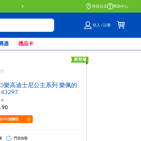
門店自取服務 網上購買並在店內
尋找分店
幫助中心
登入 / 註冊
尋器
禮品卡
新登場
GO樂高迪士尼公主系列 樂佩的
43297
歲
.90
$500送贈品
貨
門店自取