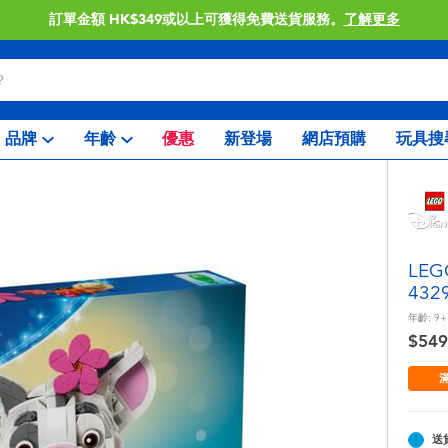
訂單金額 HK$349或以上可獲得免費送貨服務。
了解更多
品牌
年齡
優惠
新登場
網店預購
玩具搜
LE
432
年齡:
9+
$549
滿
送