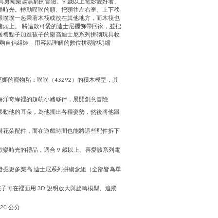
玩具勇闖樂趣無窮的冒險。9 歲以上電影愛好者、
樂時光。轉動噗噗的頭、把頭往左右歪、上下移
跟噗噗一起乘著木筏或放在其他地方，而木筏也
豬頭上。 將這款可愛的迪士尼擺飾帶回家，並把
送禮點子加進孩子的樂高迪士尼系列拼砌玩具收
孩子能夠自信組裝－用容易理解的數位拼砌說明縮
娜的寵物豬：噗噗（43292）的積木模型，其
海洋奇緣裡的超萌小豬夥伴，展開創意冒險
移動他的耳朵，為他擺出各種姿勢，然後將他跟
與花朵配件，而在遊戲時間也能將這些配件拆下
樂時光的禮品，適合 9 歲以上、喜愛該系列電
發掘更多樂高 迪士尼系列拼砌盒組（全部皆為單
，孩子可在裡面用 3D 說明放大與旋轉模型、追蹤
0 公分