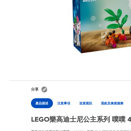
分享
產品描述
注意事項
送貨資訊
退款及換貨服務
LEGO樂高迪士尼公主系列 噗噗 4