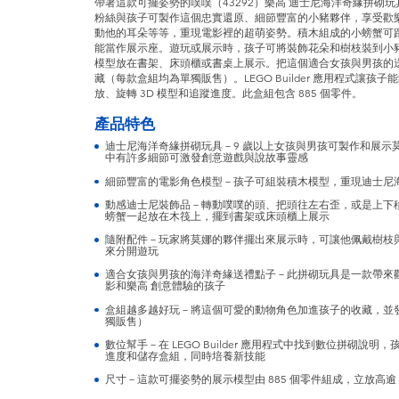
帶著這款可擺姿勢的噗噗（43292）樂高 迪士尼海洋奇緣拼砌
粉絲與孩子可製作這個忠實還原、細節豐富的小豬夥伴，享受歡
動他的耳朵等等，重現電影裡的超萌姿勢。積木組成的小螃蟹可
能當作展示座。遊玩或展示時，孩子可將裝飾花朵和樹枝裝到小
模型放在書架、床頭櫃或書桌上展示。把這個適合女孩與男孩的
藏（每款盒組均為單獨販售）。LEGO Builder 應用程式讓
放、旋轉 3D 模型和追蹤進度。此盒組包含 885 個零件。
產品特色
迪士尼海洋奇緣拼砌玩具－9 歲以上女孩與男孩可製作和展示莫
中有許多細節可激發創意遊戲與說故事靈感
細節豐富的電影角色模型－孩子可組裝積木模型，重現迪士尼
動感迪士尼裝飾品－轉動噗噗的頭、把頭往左右歪，或是上下
螃蟹一起放在木筏上，擺到書架或床頭櫃上展示
隨附配件－玩家將莫娜的夥伴擺出來展示時，可讓他佩戴樹枝
來分開遊玩
適合女孩與男孩的海洋奇緣送禮點子－此拼砌玩具是一款帶來歡
影和樂高 創意體驗的孩子
盒組越多越好玩－將這個可愛的動物角色加進孩子的收藏，並
獨販售）
數位幫手－在 LEGO Builder 應用程式中找到數位拼砌說明
進度和儲存盒組，同時培養新技能
尺寸－這款可擺姿勢的展示模型由 885 個零件組成，立放高逾 2