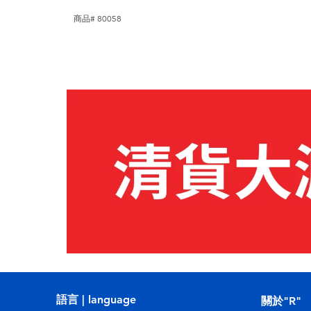
商品# 80058
語言 | language
關於"R"