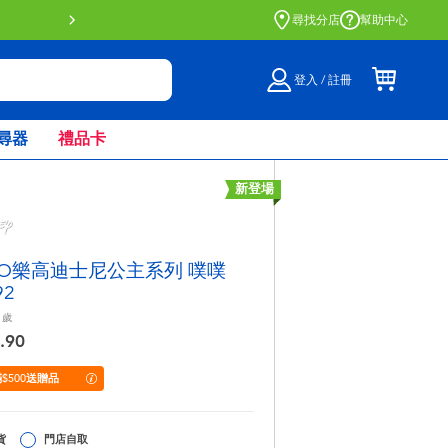
門店自取服務 網上購買並在店內
尋找分店
幫助中心
登入 / 註冊
尋器
禮品卡
新登場
GO樂高迪士尼公主系列 噗噗
92
歲
.90
$500送贈品
貨
門店自取