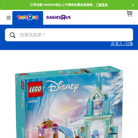
訂單金額 HK$349或以上可獲得免費送貨服務。
了解更多
返回
返回
返回
分類目錄
品牌
年齢
查看所有
人氣英雄,角色扮演,射擊玩具
Brunch Brother 早午餐兄弟
0~2歳
登入 / 註冊
單車,滑板車,騎乘車
Toy Story反斗奇兵
3~4歳
拼砌組合及樂高LEGO
Spider-Man蜘蛛俠
5~7歳
玩具車,貨車,火車及遙控系列
Mini Brands
8~11歳
手工藝,文具,蠟筆,泥膠,畫板
Play-Doh培樂多
12~14歳
娃娃, 芭比,收藏公仔
Pokemon寶可夢
14歳以上