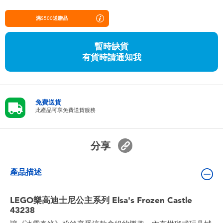
嬰兒及學前玩具
滿$500送贈品
任天堂 Switch
暫時缺貨
有貨時請通知我
電池
盲盒
免費送貨
此產品可享免費送貨服務
人氣角色
分享
生活精品
產品描述
LEGO樂高迪士尼公主系列 Elsa's Frozen Castle
43238