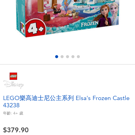
電子玩具
playpop
遊戲及拼圖系列
LEGO樂高
益智學習玩具
LeapFrog跳跳蛙
戶外及運動用品
Fuggler
派對用品
Tomica多美
角色扮演及造型系列
Globber高樂寶
LEGO樂高迪士尼公主系列 Elsa's Frozen Castle
43238
毛毛公仔玩具
年齡:
4+
歲
夏日用品
$379.90