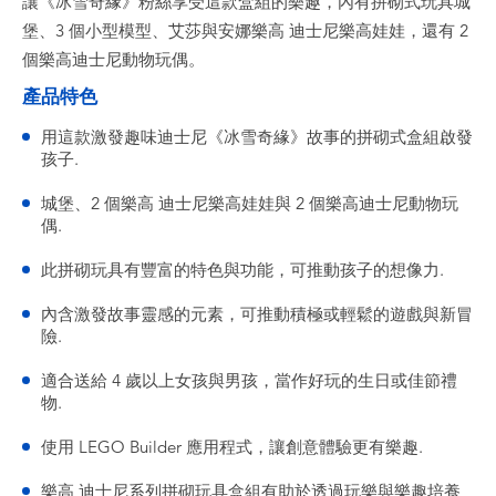
讓《冰雪奇緣》粉絲享受這款盒組的樂趣，內有拼砌式玩具城
堡、3 個小型模型、艾莎與安娜樂高 迪士尼樂高娃娃，還有 2
個樂高迪士尼動物玩偶。
產品特色
用這款激發趣味迪士尼《冰雪奇緣》故事的拼砌式盒組啟發
孩子.
城堡、2 個樂高 迪士尼樂高娃娃與 2 個樂高迪士尼動物玩
偶.
此拼砌玩具有豐富的特色與功能，可推動孩子的想像力.
內含激發故事靈感的元素，可推動積極或輕鬆的遊戲與新冒
險.
適合送給 4 歲以上女孩與男孩，當作好玩的生日或佳節禮
物.
使用 LEGO Builder 應用程式，讓創意體驗更有樂趣.
樂高 迪士尼系列拼砌玩具盒組有助於透過玩樂與樂趣培養