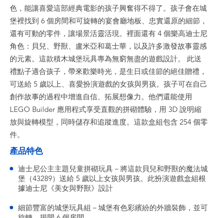
色，能讓喜愛這部經典電影的孩子興奮得不得了。孩子會在城
堡裡找到 6 個房間和可旋轉的宴會廳地板、忠實還原的細節，
還有可動的零件，讓場景活靈活現。裡面還有 4 個樂高迪士尼
角色：貝兒、野獸、盧米亞和葛士華，以及許多激發故事靈感
的元素。這款積木城堡玩具專為無窮無盡的遊戲設計。 此送
禮點子適合孩子，帶來歡樂時光，是生日或佳節的絕佳贈禮，
可送給 5 歲以上、喜愛扮演遊戲的女孩與男孩。孩子可在自己
創作故事的過程中增進自信、拓展想像力。他們還能使用
LEGO Builder 應用程式享受直觀的拼砌體驗，用 3D 說明縮
放與旋轉模型，同時儲存和追蹤進度。這款盒組包含 254 個零
件。
產品特色
迪士尼公主主題兒童拼砌玩具－將這款貝兒和野獸的魔法城
堡（43289）送給 5 歲以上女孩與男孩。此扮演遊戲盒組根
據迪士尼《美女與野獸》設計
細節豐富的城堡玩具組－城堡有色彩繽紛的外牆裝飾，並可
旋轉，揭開 6 個房間