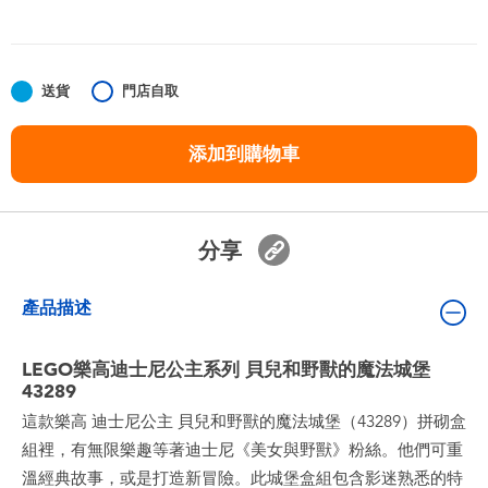
嬰兒及學前玩具
任天堂 Switch
送貨
門店自取
電池
添加到購物車
盲盒
分享
人氣角色
產品描述
生活精品
LEGO樂高迪士尼公主系列 貝兒和野獸的魔法城堡
43289
這款樂高 迪士尼公主 貝兒和野獸的魔法城堡（43289）拼砌盒
組裡，有無限樂趣等著迪士尼《美女與野獸》粉絲。他們可重
溫經典故事，或是打造新冒險。此城堡盒組包含影迷熟悉的特