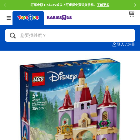
免費送貨服務。
了解更多
門店自取服務 網上購買並在店內
返回
返回
返回
分類目錄
品牌
年齢
查看所有
人氣英雄,角色扮演,射擊玩具
Brunch Brother 早午餐兄弟
0~2歳
登入 / 註冊
單車,滑板車,騎乘車
Toy Story反斗奇兵
3~4歳
拼砌組合及樂高LEGO
Spider-Man蜘蛛俠
5~7歳
玩具車,貨車,火車及遙控系列
Mini Brands
8~11歳
手工藝,文具,蠟筆,泥膠,畫板
Play-Doh培樂多
12~14歳
娃娃, 芭比,收藏公仔
Pokemon寶可夢
14歳以上