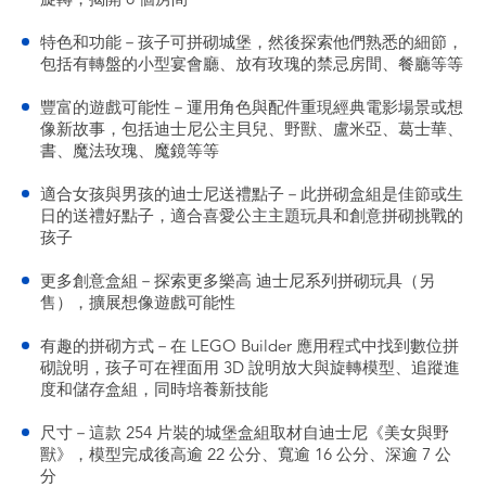
特色和功能－孩子可拼砌城堡，然後探索他們熟悉的細節，
包括有轉盤的小型宴會廳、放有玫瑰的禁忌房間、餐廳等等
豐富的遊戲可能性－運用角色與配件重現經典電影場景或想
像新故事，包括迪士尼公主貝兒、野獸、盧米亞、葛士華、
書、魔法玫瑰、魔鏡等等
適合女孩與男孩的迪士尼送禮點子－此拼砌盒組是佳節或生
日的送禮好點子，適合喜愛公主主題玩具和創意拼砌挑戰的
孩子
更多創意盒組－探索更多樂高 迪士尼系列拼砌玩具（另
售），擴展想像遊戲可能性
有趣的拼砌方式－在 LEGO Builder 應用程式中找到數位拼
砌說明，孩子可在裡面用 3D 說明放大與旋轉模型、追蹤進
度和儲存盒組，同時培養新技能
尺寸－這款 254 片裝的城堡盒組取材自迪士尼《美女與野
獸》，模型完成後高逾 22 公分、寬逾 16 公分、深逾 7 公
分