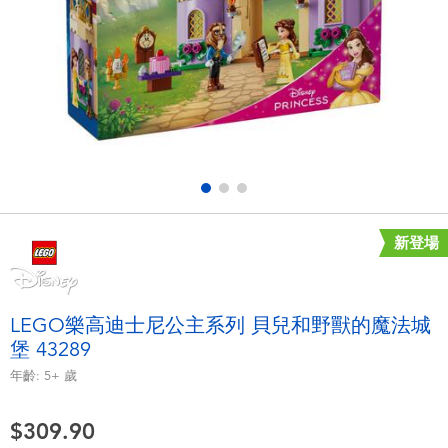
電子玩具
playpop
遊戲及拼圖系列
LEGO樂高
益智學習玩具
LeapFrog跳跳蛙
戶外及運動用品
Fuggler
派對用品
Tomica多美
新登場
角色扮演及造型系列
Globber高樂寶
LEGO樂高迪士尼公主系列 貝兒和野獸的魔法城
堡 43289
毛毛公仔玩具
年齡:
5+
歲
夏日用品
$309.90